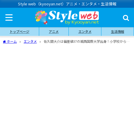
Style web（kyooyan.net）アニメ・エンタメ・生活情報
トップページ
アニメ
エンタメ
生活情報
ホーム
エンタメ
佐久間大介は偏差値37の城西国際大学出身！小学校から現
在までの経歴まとめ