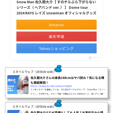
Snow Man 佐久間大介【 すのチルぶら下がらない
シリーズ（ ヘアバンド ver. ） 】 Dome tour
2024 RAYS レイズ snowman オフィシャルグッズ
Amazon
楽天市場
Yahooショッピング
ポチップ
スタイルウェブ（@Style web）
佐久間大介さんの身長168cmはサバ読み？気になる噂
も徹底解説！
https://kyooyan.net/sakkun-height
ミリオンセラーを連発している、大人気のアイドルグループ、Snow Man（スノー
マン）。その中でも、グループ随一の明るさとキレのあるダンス、深いアニメ愛で
たくさんのファンを魅了しているのが佐久間大介さんです。「さっくん」の愛称で
親しまれていて、グループのムードメーカー的存在ですよね。近年では声優として
スタイルウェブ（@Style web）
も...
佐久間大介はなぜ声優としても人気？出演作品から評