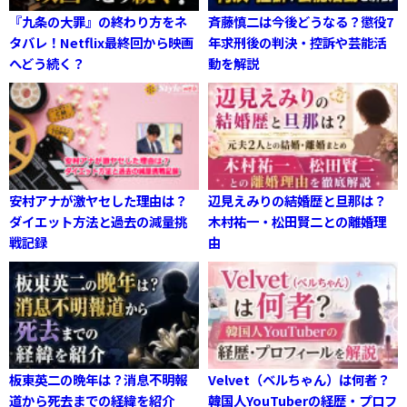
『九条の大罪』の終わり方をネ
斉藤慎二は今後どうなる？懲役7
タバレ！Netflix最終回から映画
年求刑後の判決・控訴や芸能活
へどう続く？
動を解説
安村アナが激ヤセした理由は？
辺見えみりの結婚歴と旦那は？
ダイエット方法と過去の減量挑
木村祐一・松田賢二との離婚理
戦記録
由
板東英二の晩年は？消息不明報
Velvet（ベルちゃん）は何者？
道から死去までの経緯を紹介
韓国人YouTuberの経歴・プロフ