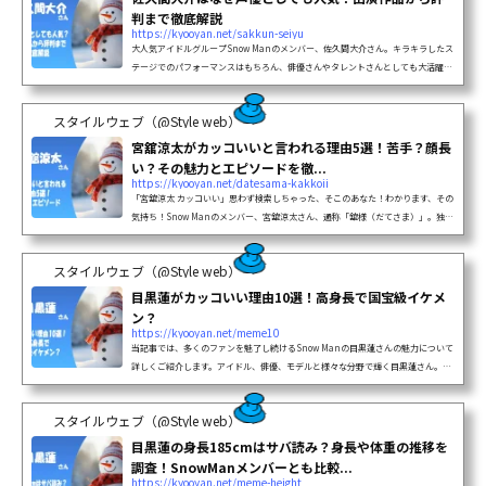
判まで徹底解説
https://kyooyan.net/sakkun-seiyu
大人気アイドルグループSnow Manのメンバー、佐久間大介さん。キラキラしたス
テージでのパフォーマンスはもちろん、俳優さんやタレントさんとしても大活躍で
すよね。そんな多才な佐久間さんですが、近年「声優」としても注目されているの
をご存知ですか？佐久間さんは、自他共に認める大のアニメ好きなんです。その深
スタイルウェブ（@Style web）
い...
宮舘涼太がカッコいいと言われる理由5選！苦手？顔長
い？その魅力とエピソードを徹...
https://kyooyan.net/datesama-kakkoii
「宮舘涼太 カッコいい」思わず検索しちゃった、そこのあなた！わかります、その
気持ち！Snow Manのメンバー、宮舘涼太さん、通称「舘様（だてさま）」。独特
のオーラと存在感で、気づいたら目で追っちゃってる…なんてこと、ありますよ
ね？Snow Manの中でも、ひときわ異彩を放つ舘様。その魅力は一言では語り尽く
スタイルウェブ（@Style web）
せませ...
目黒蓮がカッコいい理由10選！高身長で国宝級イケメ
ン？
https://kyooyan.net/meme10
当記事では、多くのファンを魅了し続けるSnow Manの目黒蓮さんの魅力について
詳しくご紹介します。アイドル、俳優、モデルと様々な分野で輝く目黒蓮さん。外
見の美しさはもちろん、内面的な魅力や努力の跡がにじみ出る彼の「かっこいい理
由10選」をお届けしますね。fa-list-alt記事のポイント185cmの高身長とモデル体
スタイルウェブ（@Style web）
型...
目黒蓮の身長185cmはサバ読み？身長や体重の推移を
調査！SnowManメンバーとも比較...
https://kyooyan.net/meme-height