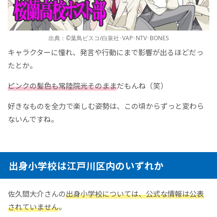
出典：©葉鳥ビスコ/白泉社･VAP･NTV･BONES
キャラクターに憧れ、発言や行動にまで影響が出るほどだっ
たとか。
ピンクの髪色も常陸院光そのまま
だもんね（笑）
好きなものを全力で楽しむ姿勢は、この頃からずっと変わら
ないんですね。
出身小学校は江戸川区内のいずれか
佐久間大介さんの
出身小学校については、公式な情報は公表
されていません
。