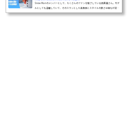
Snow Manのメンバーとして、たくさんのファンを魅了している目黒蓮さん。モデ
ルとしても活躍していて、そのスラッとした高身長とスタイルの良さは誰もが認め
るところですよね。公式プロフィールでは身長185cmと書かれていますが、「本当
は違うんじゃないの？」なんて声もちらほら聞こえてきます。今回は、そんな目黒
蓮さ...