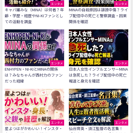
エンタメ
エンタメ
キャバ嬢みな（MINA）は何者？年
MINAの自殺原因は誹謗中傷？ライ
齢・学歴・経歴やNI-KIファンとし
ブ配信中の死亡と警察調査・因果
ての活動を調査
関係を確認
エンタメ
エンタメ
ENHYPEN・NI-KIとMINAの関係
日本人女性インフルエンサーMINA
は？みなちゃんが西村力のファン
は急死した？ライブ配信中の死亡
だった経緯
報道と身元を確認
エンタメ
エンタメ
星よつはがかわいい！インスタ・
仙台育英・須江監督の名言集！