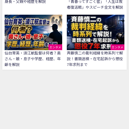
身長・父親や経歴を解説
「青春ってすごく密」「人生は敗
者復活戦」やスピーチ全文を解説
エンタメ
エンタメ
仙台育英・須江航監督は何者？奥
斉藤慎二の裁判経緯を時系列で解
さん・娘・息子や学歴、経歴、年
説！書類送検・在宅起訴から懲役
齢を解説
7年求刑まで