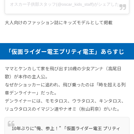
オスカー子供部スタッフ(@oscar_kids_staff)がシェアした投稿
-
大人向けのファッション誌にキッズモデルとして掲載
「仮面ライダー電王プリティ電王」あらすじ
ママとケンカして家を飛び出す10歳の少女アンナ（高尾日
歌）が本作の主人公。
なぜかショッカーに追われ、飛び乗ったのは「時を超える列
車デンライナー」だった。
デンライナーには、モモタロス、ウラタロス、キンタロス、
リュウタロスのイマジン達やナオミ（秋山莉奈）がいた。
10年ぶりに“俺、参上！” 「仮面ライダー電王 プリティ