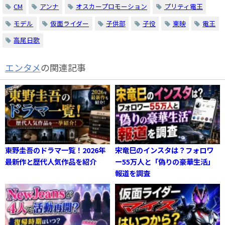
CM
アンナ
オスカープロモーション
プリティ電王
モデル
仮面ライダー
子供部
子役
東映
電王
高尾日歌
エンタメ
の関連記事
東野圭吾のドラマ一覧！2026年
宋竜巳のインスタは？フォロワ
最新作と歴代人気作品を紹介
ー55万人と「偽りの豪華生活」
報道を調査