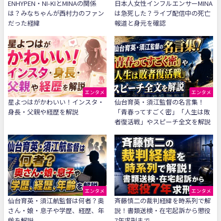
ENHYPEN・NI-KIとMINAの関係
日本人女性インフルエンサーMINA
は？みなちゃんが西村力のファン
は急死した？ライブ配信中の死亡
だった経緯
報道と身元を確認
エンタメ
エンタメ
星よつはがかわいい！インスタ・
仙台育英・須江監督の名言集！
身長・父親や経歴を解説
「青春ってすごく密」「人生は敗
者復活戦」やスピーチ全文を解説
エンタメ
エンタメ
仙台育英・須江航監督は何者？奥
斉藤慎二の裁判経緯を時系列で解
さん・娘・息子や学歴、経歴、年
説！書類送検・在宅起訴から懲役
齢を解説
7年求刑まで