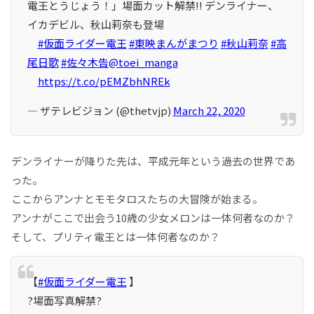
電王とうじょう！」場面カット解禁!! デンライナー、
イカデビル、秋山莉奈も登場
#仮面ライダー電王
#東映まんがまつり
#秋山莉奈
#高
尾日歌
#佐々木告
@toei_manga
https://t.co/pEMZbhNREk
— ザテレビジョン (@thetvjp)
March 22, 2020
デンライナーが降りた先は、平成元年という過去の世界であ
った。
ここからアンナとモモタロスたちの大冒険が始まる。
アンナがここで出会う10歳の少女メロンは一体何者なのか？
そして、プリティ電王とは一体何者なのか？
【
#仮面ライダー電王
】
?場面写真解禁?