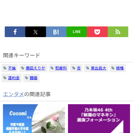
LINE
関連キーワード
不倫
唐田えりか
慰謝料
杏
東出昌大
親権
違約金
離婚
エンタメ
の関連記事