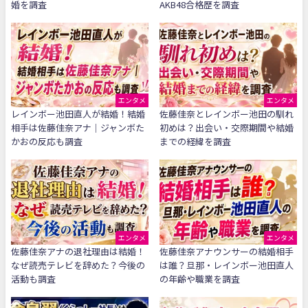
婚を調査
AKB48合格歴を調査
エンタメ
エンタメ
レインボー池田直人が結婚！結婚
佐藤佳奈とレインボー池田の馴れ
相手は佐藤佳奈アナ｜ジャンボた
初めは？出会い・交際期間や結婚
かおの反応も調査
までの経緯を調査
エンタメ
エンタメ
佐藤佳奈アナの退社理由は結婚！
佐藤佳奈アナウンサーの結婚相手
なぜ読売テレビを辞めた？今後の
は誰？旦那・レインボー池田直人
活動も調査
の年齢や職業を調査