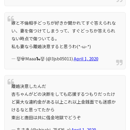
嫁と不倫相手どっちが好きか聞かれてすぐ答えられな
い、妻を傷つけてしまうって、すぐどっちか答えられ
ない時点で傷ついてる。
私も妻なら離婚決意すると思うわ(*-ω-*)
— 👹💀Maaa🐍👹 (@3jsb05011)
April 1, 2020
離婚決意したんだ
杏ちゃんがどの決断をしても応援するつもりだったけ
ど莫大な違約金がある以上これ以上金銭面でも迷惑か
けるなと思ってたから
東出と唐田は共に借金地獄でどうぞ
— ちさき (@chisaki_75426_a)
April 1, 2020