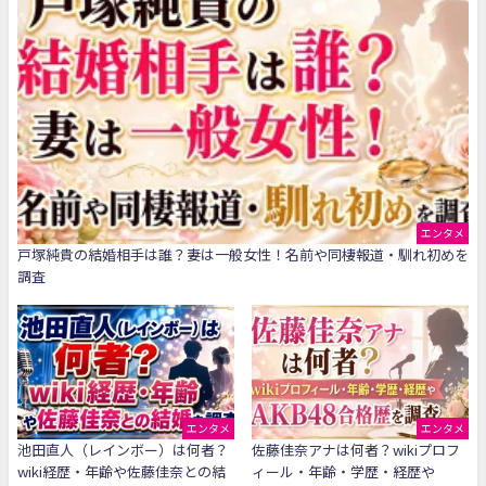
エンタメ
戸塚純貴の結婚相手は誰？妻は一般女性！名前や同棲報道・馴れ初めを
調査
エンタメ
エンタメ
池田直人（レインボー）は何者？
佐藤佳奈アナは何者？wikiプロフ
wiki経歴・年齢や佐藤佳奈との結
ィール・年齢・学歴・経歴や