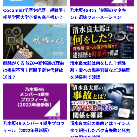
Cocomiの学歴や経歴｜超難関！
乃木坂46 4th「制服のマネキ
桐朋学園大学卒業も高卒扱い？
ン」選抜フォーメーション
麒麟がくる 放送中断報道の理由
清水良太郎は何をした？覚醒
は撮影不可！再開予定や代替放
剤・妻への傷害容疑など逮捕歴
送は？
を時系列で確認
乃木坂46 メンバー４期生プロフ
清水良太郎の事故とは？インス
ィール（2022年最新版）
タで報告したバク宙失敗と死去