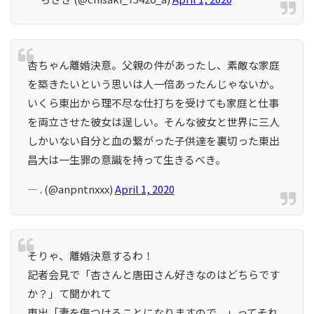
杏ちゃん離婚決意。父親の件があったし、素敵な家庭
を築きたいという思いは人一倍あったんじゃないか。
いくら東出から理不尽な仕打ちを受けても家庭と仕事
を両立させた彼女は逞しい。そんな彼女と世界に三人
しかいない自分と血の繋がった子供達を裏切った東出
昌大は一生罪の意識を持って生きるべき。
— . (@anpntnxxx)
April 1, 2020
そりゃ、離婚決意するわ！
記者会見で「杏さんと唐田さん好きなのはどちらです
か？」て聞かれて
東出「妻を傷つけることになりますので。」ってそれ