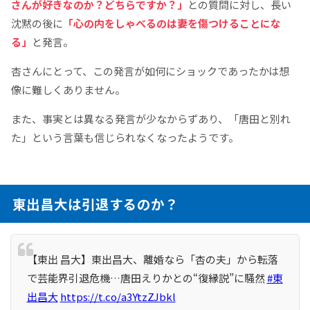
さんが好きなのか？どちらですか？」
との質問に対し、長い
沈黙の後に
「心の内をしゃべるのは妻を傷つけることにな
る」
と発言。
杏さんにとって、この発言が如何にショックであったかは想
像に難しくありません。
また、事実とは異なる発言が少なからずあり、「唐田と別れ
た」という言葉も信じられなくなったようです。
東出昌大は引退するのか？
【東出 昌大】東出昌大、離婚なら「杏の夫」から転落
で芸能界引退危機…唐田えりかとの“復縁説”に騒然
#東
出昌大
https://t.co/a3YtzZJbkl