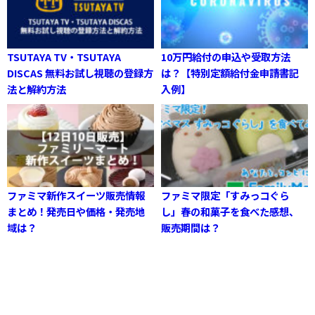
TSUTAYA TV・TSUTAYA
10万円給付の申込や受取方法
DISCAS 無料お試し視聴の登録方
は？【特別定額給付金申請書記
法と解約方法
入例】
ファミマ新作スイーツ販売情報
ファミマ限定「すみっコぐら
まとめ！発売日や価格・発売地
し」春の和菓子を食べた感想、
域は？
販売期間は？