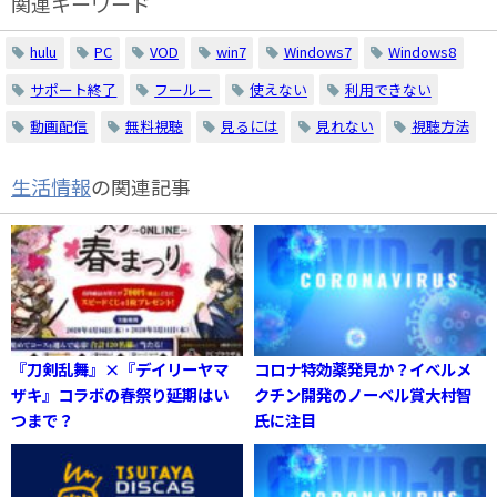
関連キーワード
hulu
PC
VOD
win7
Windows7
Windows8
サポート終了
フールー
使えない
利用できない
動画配信
無料視聴
見るには
見れない
視聴方法
生活情報
の関連記事
『刀剣乱舞』×『デイリーヤマ
コロナ特効薬発見か？イベルメ
ザキ』コラボの春祭り延期はい
クチン開発のノーベル賞大村智
つまで？
氏に注目