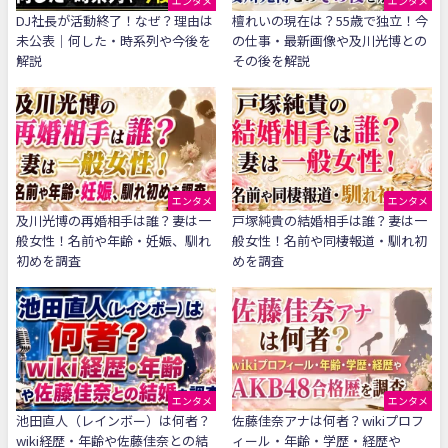
エンタメ
エンタメ
DJ社長が活動終了！なぜ？理由は
檀れいの現在は？55歳で独立！今
未公表｜何した・時系列や今後を
の仕事・最新画像や及川光博との
解説
その後を解説
エンタメ
エンタメ
及川光博の再婚相手は誰？妻は一
戸塚純貴の結婚相手は誰？妻は一
般女性！名前や年齢・妊娠、馴れ
般女性！名前や同棲報道・馴れ初
初めを調査
めを調査
エンタメ
エンタメ
池田直人（レインボー）は何者？
佐藤佳奈アナは何者？wikiプロフ
wiki経歴・年齢や佐藤佳奈との結
ィール・年齢・学歴・経歴や