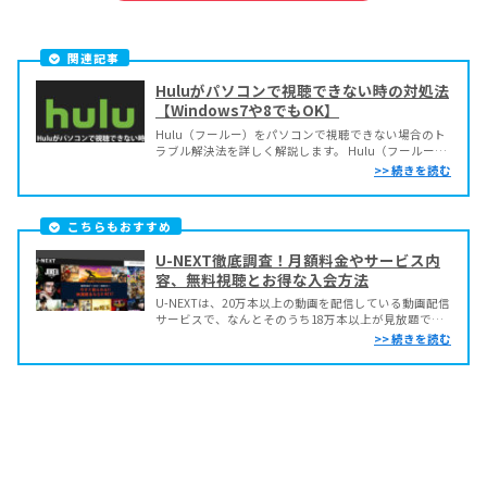
関連記事
Huluがパソコンで視聴できない時の対処法
【Windows7や8でもOK】
Hulu（フールー）をパソコンで視聴できない場合のト
ラブル解決法を詳しく解説します。 Hulu（フールー）
は、6万本を超える動画が月額1,026円(税込)の定額で
見放題となるインターネット動画配信サイト
（VOD:Video On Demand）ですが、配信動画数の豊富
さや魅力的なオリジナル作品などが...
こちらもおすすめ
U-NEXT徹底調査！月額料金やサービス内
容、無料視聴とお得な入会方法
U-NEXTは、20万本以上の動画を配信している動画配信
サービスで、なんとそのうち18万本以上が見放題で配
信されています。 これは、他の主要な定額制動画配信
サービスと比較しダントツNo.1の作品数であり、洋
画、邦画、海外ドラマ、韓流ドラマ、国内ドラマ、アニ
メなど見たい作品をたっぷり楽しむことができま...