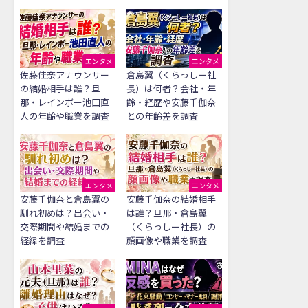
エンタメ
エンタメ
佐藤佳奈アナウンサー
倉島翼（くらっしー社
の結婚相手は誰？旦
長）は何者？会社・年
那・レインボー池田直
齢・経歴や安藤千伽奈
人の年齢や職業を調査
との年齢差を調査
エンタメ
エンタメ
安藤千伽奈と倉島翼の
安藤千伽奈の結婚相手
馴れ初めは？出会い・
は誰？旦那・倉島翼
交際期間や結婚までの
（くらっしー社長）の
経緯を調査
顔画像や職業を調査