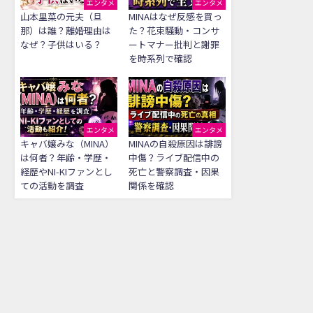
エンタメ
エンタメ
山本里菜の元夫（旦
MINAはなぜ反感を買っ
那）は誰？離婚理由は
た？花束騒動・コンサ
なぜ？子供はいる？
ートマナー批判と謝罪
を時系列で確認
エンタメ
エンタメ
キャバ嬢みな（MINA）
MINAの自殺原因は誹謗
は何者？年齢・学歴・
中傷？ライブ配信中の
経歴やNI-KIファンとし
死亡と警察調査・因果
ての活動を調査
関係を確認