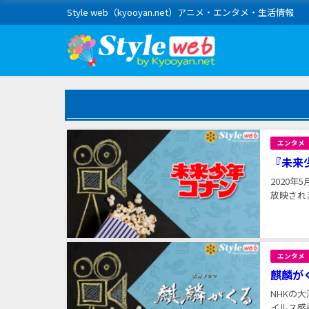
Style web（kyooyan.net）アニメ・エンタメ・生活情報
エンタメ
『未来
2020
放映されま
エンタメ
麒麟が
NHKの
イルス感染