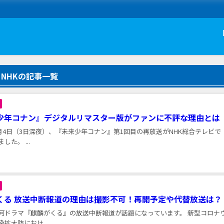
NHKの記事一覧
少年コナン』デジタルリマスター版がファンに不評な理由とは
年5月4日（3日深夜）、『未来少年コナン』第1回目の再放送がNHK総合テレビで
した。 ...
くる 放送中断報道の理由は撮影不可！再開予定や代替放送は？
大河ドラマ『麒麟がくる』の放送中断報道が話題になっています。 新型コロナ
拡大防におけ...