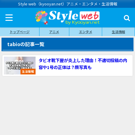
Style web（kyooyan.net）アニメ・エンタメ・生活情報
トップページ
アニメ
エンタメ
生活情報
tabioの記事一覧
タビオ靴下屋が炎上した理由！不適切投稿の内
容や1号の正体は？顔写真も
生活情報