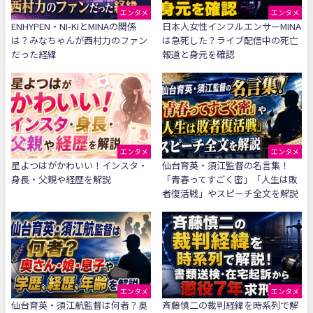
エンタメ
エンタメ
ENHYPEN・NI-KIとMINAの関係
日本人女性インフルエンサーMINA
は？みなちゃんが西村力のファン
は急死した？ライブ配信中の死亡
だった経緯
報道と身元を確認
エンタメ
エンタメ
星よつはがかわいい！インスタ・
仙台育英・須江監督の名言集！
身長・父親や経歴を解説
「青春ってすごく密」「人生は敗
者復活戦」やスピーチ全文を解説
エンタメ
エンタメ
仙台育英・須江航監督は何者？奥
斉藤慎二の裁判経緯を時系列で解