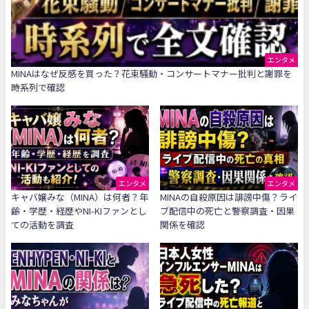
エンタメ
MINAはなぜ反感を買った？花束騒動・コンサートマナー批判と謝罪を
時系列で確認
エンタメ
エンタメ
キャバ嬢みな（MINA）は何者？年
MINAの自殺原因は誹謗中傷？ライ
齢・学歴・経歴やNI-KIファンとし
ブ配信中の死亡と警察調査・因果
ての活動を調査
関係を確認