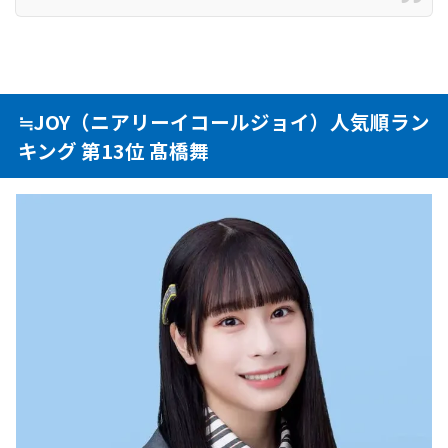
≒JOY（ニアリーイコールジョイ）人気順ラン
キング 第13位 髙橋舞