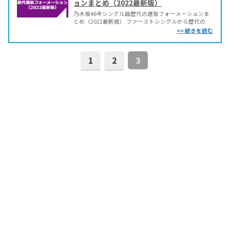
ョンまとめ（2022最新版）
乃木坂46全シングル曲歴代の選抜フォーメーションま
とめ（2022最新版） ファーストシングルから歴代の発
売日、フォーメーション、センター（回数）、アンダ
ー曲をまとめました。 各選抜フォーメーション、メン
バー構成、カップリング曲、ミュージック動画など詳
細はリンクからご覧ください。 30th「好きという...
1
2
3