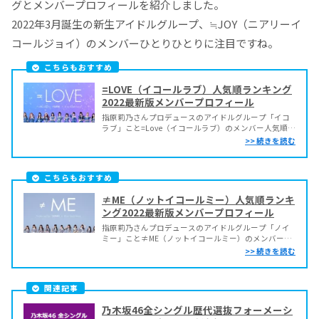
グとメンバープロフィールを紹介しました。
2022年3月誕生の新生アイドルグループ、≒JOY（ニアリーイ
コールジョイ）のメンバーひとりひとりに注目ですね。
こちらもおすすめ
=LOVE（イコールラブ）人気順ランキング
2022最新版メンバープロフィール
指原莉乃さんプロデュースのアイドルグループ「イコ
ラブ」こと=Love（イコールラブ）のメンバー人気順ラ
ンキング最新版とメンバープロフィールをご紹介しま
す！=Love（イコールラブ）は、指原莉乃さんが代々木
アニメーション学院とタッグを組みプロデュースして
いる声優アイドルグループで、2017年から12名...
こちらもおすすめ
≠ME（ノットイコールミー）人気順ランキ
ング2022最新版メンバープロフィール
指原莉乃さんプロデュースのアイドルグループ「ノイ
ミー」こと≠ME（ノットイコールミー）のメンバー人
気順ランキング最新版とメンバープロフィールをご紹
介します！≠ME（ノットイコールミー）は、指原莉乃
さんが代々木アニメーション学院とタッグを組みプロ
デュースしている声優アイドルグループ「＝LOVE（イ
関連記事
コー...
乃木坂46全シングル歴代選抜フォーメーシ