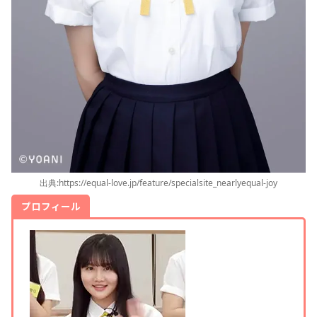
出典:https://equal-love.jp/feature/specialsite_nearlyequal-joy
プロフィール