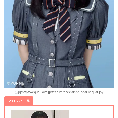
出典:https://equal-love.jp/feature/specialsite_nearlyequal-joy
プロフィール