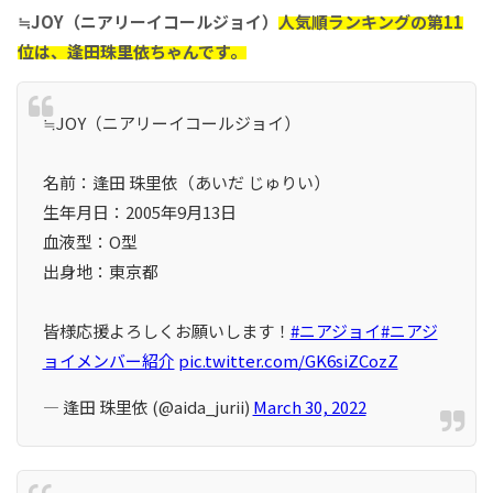
≒JOY（ニアリーイコールジョイ）
人気順ランキングの第11
位は、逢田珠里依ちゃんです
。
≒JOY（ニアリーイコールジョイ）
名前：逢田 珠里依（あいだ じゅりい）
生年月日：2005年9⽉13⽇
血液型：O型
出身地：東京都
皆様応援よろしくお願いします！
#ニアジョイ
#ニアジ
ョイメンバー紹介
pic.twitter.com/GK6siZCozZ
— 逢田 珠里依 (@aida_jurii)
March 30, 2022