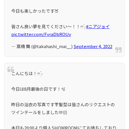
今日も楽しかったです🍑
皆さん良い夢を見てください〜！！ෆ ̖́-
#ニアジョイ
pic.twitter.com/FvraDbROUv
— 髙橋 舞 (@takahashi_mai__)
September 4, 2022
こんにちは！ෆ ̖́-
今日は8月最後の日です！🫧
昨日の浴衣の写真です👘髪型は皆さんのリクエストの
ツインテールをしました🫶🏻
本日も20:00より個人SHOWROOMにてお待ちしており