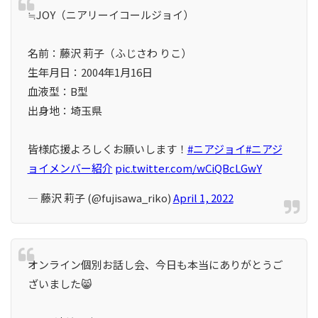
≒JOY（ニアリーイコールジョイ）
名前：藤沢 莉子（ふじさわ りこ）
生年月日：2004年1⽉16日
血液型：B型
出身地：埼玉県
皆様応援よろしくお願いします！
#ニアジョイ
#ニアジ
ョイメンバー紹介
pic.twitter.com/wCiQBcLGwY
— 藤沢 莉子 (@fujisawa_riko)
April 1, 2022
オンライン個別お話し会、今日も本当にありがとうご
ざいました😸