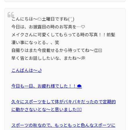
こんにちは〜☁️土曜日ですね( ¨̮ )
今日は、お披露目の時のお写真を…🤍
メイクさんに可愛くしてもらってる時の写真！！前髪
凄い事になっとる、、笑
自撮りはまた今度載せるから待っててね〜👏🏻
早く皆とお話ししたいな、またね〜💭
こんばんは〜🌙
今日も一日、お疲れ様でした！！🌨
久々にスポーツをして体がバキバキだったので定期的
に動かさないとな〜と思いました😵‍💫
スポーツの秋なので、もっともっと色んなスポーツに