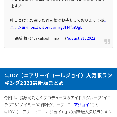
ます🎶
昨日とはまた違った雰囲気でお待ちしております！🧸
#
ニアジョイ
pic.twitter.com/gJM4flnOgL
— 髙橋 舞 (@takahashi_mai__)
August 31, 2022
≒JOY（ニアリーイコールジョイ）人気順ラン
キング2022最新版まとめ
今回は、指原莉乃さんプロデュースのアイドルグループ"イコ
ラブ"＆"ノイミー"の姉妹グループ「"
ニアジョイ
"こと
≒JOY（ニアリーイコールジョイ）」の最新版人気順ランキン