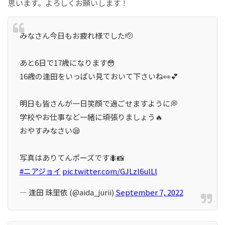
思います。よろしくお願いします！
みなさん今日もお疲れ様でした🫡
あと6日で17歳になります😳
16歳の逢田をいっぱい見ておいて下さいね👀💕
明日も皆さんが一日笑顔で過ごせますように💭
学校やお仕事など一緒に頑張りましょう🔥
おやすみなさい😪
写真はありてんポーズです🐜📸
#ニアジョイ
pic.twitter.com/GJLzl6ulLl
— 逢田 珠里依 (@aida_jurii)
September 7, 2022