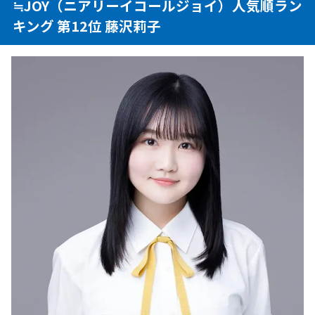
≒JOY（ニアリーイコールジョイ）人気順ラン
キング 第12位 藤沢莉子