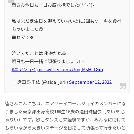
皆さん今日も一日お疲れ様でした( *ˊᵕˋ)ﾉ
私はまだ誕生日を迎えていないのに3回もケーキを食べ
ちゃいました😋
幸せです🍀
泣いてたことは 秘密だね🙊
明日も一日一緒に頑張りましょう❤️‍🔥
#ニアジョイ
pic.twitter.com/UmgMsHstGm
— 逢田 珠里依 (@aida_jurii)
September 12, 2022
皆さんこんにちは、ニアリーイコールジョイのメンバーにな
りました東京都出身高校1年生16歳の逢田珠里依（あいだ じ
ゅりい）です。歌もダンスも未経験ですが、みんなに助けて
もらいながら大きいステージを目指して頑張って行きたいと