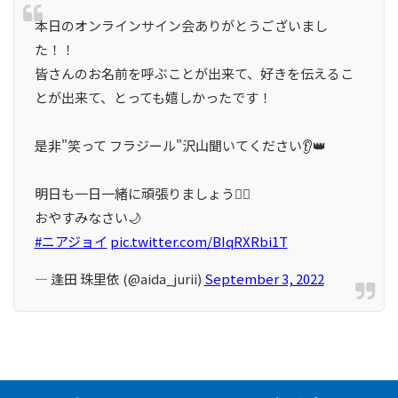
本日のオンラインサイン会ありがとうございまし
た！！
皆さんのお名前を呼ぶことが出来て、好きを伝えるこ
とが出来て、とっても嬉しかったです！
是非"笑って フラジール"沢山聞いてください👂👑
明日も一日一緒に頑張りましょう❤️‍🔥
おやすみなさい🌙
#ニアジョイ
pic.twitter.com/BIqRXRbi1T
— 逢田 珠里依 (@aida_jurii)
September 3, 2022