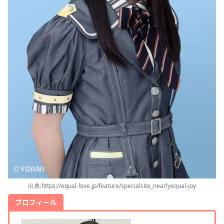
出典:https://equal-love.jp/feature/specialsite_nearlyequal-joy
プロフィール