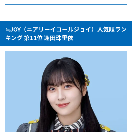
≒JOY（ニアリーイコールジョイ）人気順ラン
キング 第11位 逢田珠里依