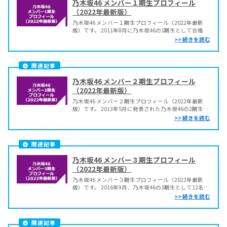
乃木坂46 メンバー１期生プロフィール
（2022年最新版）
乃木坂46 メンバー１期生プロフィール（2022年最新
版）です。 2011年8月に乃木坂46の1期生として合格し
た36名で活動を開始してから9年が経過し、2期生・3期
生との世代交代や白石麻衣の卒業、2021年には松村沙
友理も卒業。さらに、高山一実、生田絵梨花、星野み
なみも卒業し、現役1期生は4名とな...
関連記事
乃木坂46 メンバー２期生プロフィール
（2022年最新版）
乃木坂46 メンバー２期生プロフィール（2022年最新
版）です。 2013年5月に発表された乃木坂46の2期生
は、応募総数1万6千人以上、倍率1000倍という難関か
ら合格者14名が選ばれましたが、2021年には堀未央
奈、伊藤純奈、渡辺みり愛、寺田蘭世が卒業。さらに
2022年に新内眞衣、北野日奈子、山...
関連記事
乃木坂46 メンバー３期生プロフィール
（2022年最新版）
乃木坂46 メンバー３期生プロフィール（2022年最新
版）です。 2016年9月、乃木坂46の3期生として12名の
合格者が発表されました。 2021年に大園桃子が3期生
の中から初めて卒業となり、3期生の現役は11名になっ
ています。 乃木坂46 ３期生 伊藤理々杏（いとう りり
あ） fa-heart...
関連記事