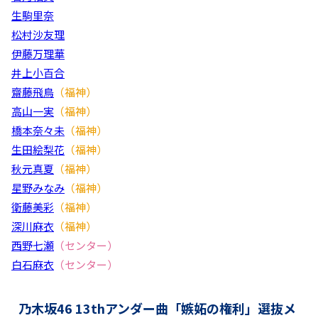
生駒里奈
松村沙友理
伊藤万理華
井上小百合
齋藤飛鳥
（福神）
高山一実
（福神）
橋本奈々未
（福神）
生田絵梨花
（福神）
秋元真夏
（福神）
星野みなみ
（福神）
衛藤美彩
（福神）
深川麻衣
（福神）
西野七瀬
（センター）
白石麻衣
（センター）
乃木坂46 13thアンダー曲「嫉妬の権利」選抜メ