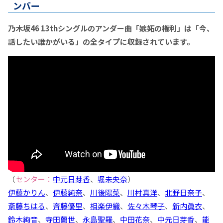
ンバー
乃木坂46 13thシングルのアンダー曲「嫉妬の権利」は「今、
話したい誰かがいる」の全タイプに収録されています。
（
センター：
中元日芽香
、
堀未央奈
）
伊藤かりん
、
伊藤純奈
、
川後陽菜
、
川村真洋
、
北野日奈子
、
斎藤ちはる
、
斉藤優里
、
相楽伊織
、
佐々木琴子
、
新内眞衣
、
鈴木絢音
、
寺田蘭世
、
永島聖羅
、
中田花奈
、
中元日芽香
、
能