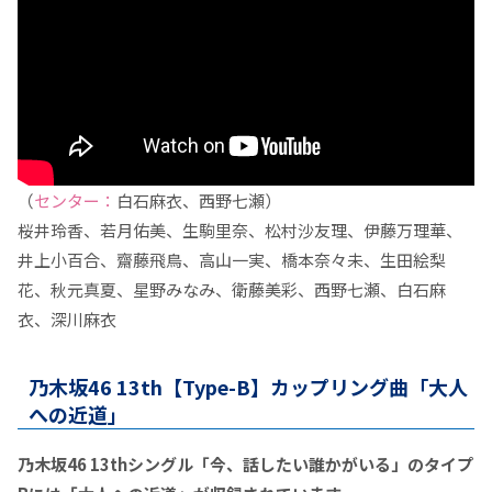
（
センター：
白石麻衣、西野七瀬）
桜井玲香、若月佑美、生駒里奈、松村沙友理、伊藤万理華、
井上小百合、齋藤飛鳥、高山一実、橋本奈々未、生田絵梨
花、秋元真夏、星野みなみ、衛藤美彩、西野七瀬、白石麻
衣、深川麻衣
乃木坂46 13th【Type-B】カップリング曲「大人
への近道」
乃木坂46 13thシングル「今、話したい誰かがいる」のタイプ