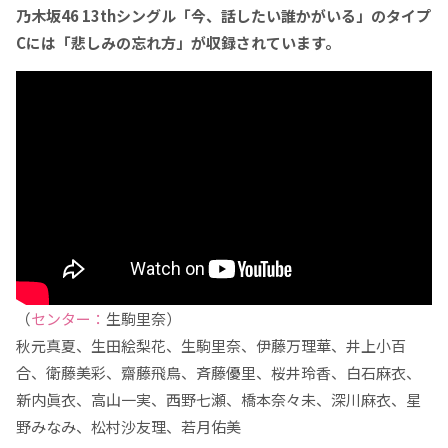
乃木坂46 13thシングル「今、話したい誰かがいる」のタイプ
Cには「悲しみの忘れ方」が収録されています。
（
センター：
生駒里奈）
秋元真夏、生田絵梨花、生駒里奈、伊藤万理華、井上小百
合、衛藤美彩、齋藤飛鳥、斉藤優里、桜井玲香、白石麻衣、
新内眞衣、高山一実、西野七瀬、橋本奈々未、深川麻衣、星
野みなみ、松村沙友理、若月佑美