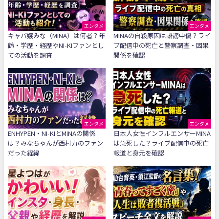
エンタメ
エンタメ
キャバ嬢みな（MINA）は何者？年
MINAの自殺原因は誹謗中傷？ライ
齢・学歴・経歴やNI-KIファンとし
ブ配信中の死亡と警察調査・因果
ての活動を調査
関係を確認
エンタメ
エンタメ
ENHYPEN・NI-KIとMINAの関係
日本人女性インフルエンサーMINA
は？みなちゃんが西村力のファン
は急死した？ライブ配信中の死亡
だった経緯
報道と身元を確認