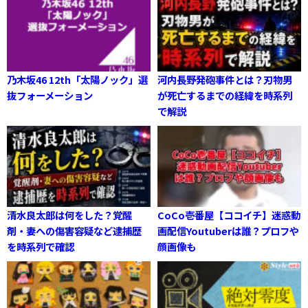
乃木坂46 12th「太陽ノック」選
河内長野発砲事件とは？刃物男
抜フォーメーション
が死亡するまでの経緯を時系列
で解説
清水良太郎は何をした？覚醒
CoCo壱番屋【ココイチ】迷惑動
剤・妻への傷害容疑など逮捕歴
画配信Youtuberは誰？プロフや
を時系列で確認
顔画像も