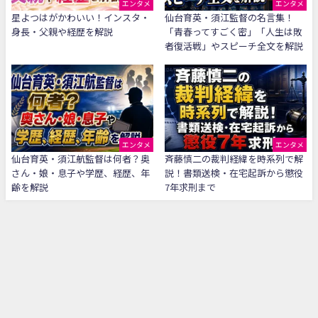
エンタメ
エンタメ
星よつはがかわいい！インスタ・
仙台育英・須江監督の名言集！
身長・父親や経歴を解説
「青春ってすごく密」「人生は敗
者復活戦」やスピーチ全文を解説
エンタメ
エンタメ
仙台育英・須江航監督は何者？奥
斉藤慎二の裁判経緯を時系列で解
さん・娘・息子や学歴、経歴、年
説！書類送検・在宅起訴から懲役
齢を解説
7年求刑まで