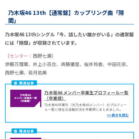
乃木坂46 13th【通常盤】カップリング曲「隙
間」
乃木坂46 13thシングル「今、話したい誰かがいる」の通常盤
には「隙間」が収録されています。
（
センター：
西野七瀬）
伊藤万理華、井上小百合、斉藤優里、桜井玲香、中田花奈、
西野七瀬、若月佑美
関連記事
乃木坂46 メンバー卒業生プロフィール一覧
（卒業順）
乃木坂46卒業生（元乃木坂46メンバー）のプロフィー
ル一覧と現在の活動状況を卒業順にまとめました。 乃
木坂46 卒業生（元乃木坂OGメンバー）一覧 乃木坂46
卒業生一覧（卒業順） ※2021/09/04更新 名前 合格期
卒業年月日 山本穂乃香（やまもと ほのか） 1期生
2011/9/22 辞退 ...
関連記事