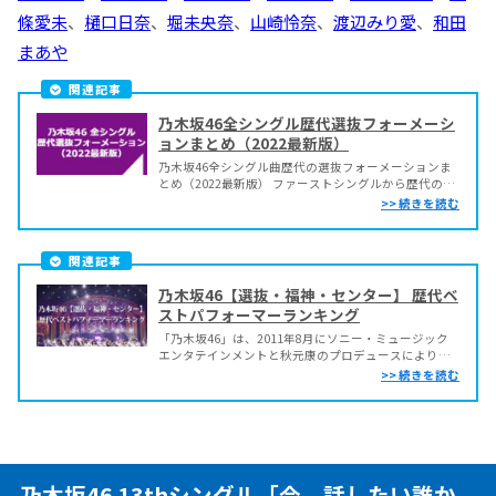
條愛未
、
樋口日奈
、
堀未央奈
、
山崎怜奈
、
渡辺みり愛
、
和田
まあや
関連記事
乃木坂46全シングル歴代選抜フォーメーシ
ョンまとめ（2022最新版）
乃木坂46全シングル曲歴代の選抜フォーメーションま
とめ（2022最新版） ファーストシングルから歴代の発
売日、フォーメーション、センター（回数）、アンダ
ー曲をまとめました。 各選抜フォーメーション、メン
バー構成、カップリング曲、ミュージック動画など詳
細はリンクからご覧ください。 30th「好きという...
関連記事
乃木坂46【選抜・福神・センター】 歴代ベ
ストパフォーマーランキング
「乃木坂46」は、2011年8月にソニー・ミュージック
エンタテインメントと秋元康のプロデュースにより、
AKB48の公式ライバルとして結成されました。 1期生36
名からスタートした「乃木坂46」。2期生、3期生、4期
生の融合によりトップアイドルグループとしての地位
を築くとともに個人としても多くのメディ...
乃木坂46 13thシングル「今、話したい誰か