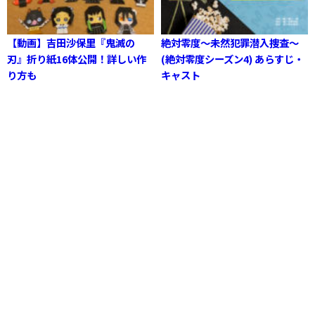
【動画】吉田沙保里『鬼滅の
絶対零度～未然犯罪潜入捜査～
刃』折り紙16体公開！詳しい作
(絶対零度シーズン4) あらすじ・
り方も
キャスト