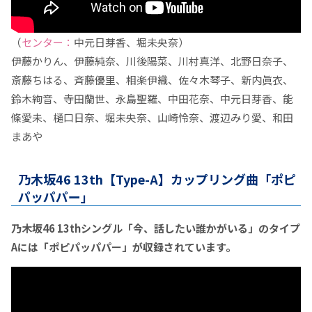
（
センター：
中元日芽香、堀未央奈）
伊藤かりん、伊藤純奈、川後陽菜、川村真洋、北野日奈子、
斎藤ちはる、斉藤優里、相楽伊織、佐々木琴子、新内眞衣、
鈴木絢音、寺田蘭世、永島聖羅、中田花奈、中元日芽香、能
條愛未、樋口日奈、堀未央奈、山崎怜奈、渡辺みり愛、和田
まあや
乃木坂46 13th【Type-A】カップリング曲「ポピ
パッパパー」
乃木坂46 13thシングル「今、話したい誰かがいる」のタイプ
Aには「ポピパッパパー」が収録されています。