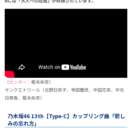
Bには「大人への近道」が収録されています。
（
センター：
堀未央奈）
サンクエトワール（北野日奈子、寺田蘭世、中田花奈、中元
日芽香、堀未央奈）
乃木坂46 13th【Type-C】カップリング曲「悲し
みの忘れ方」