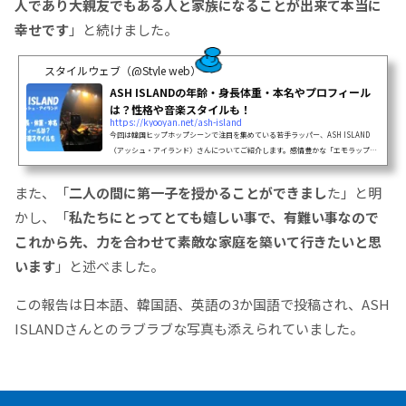
人であり大親友でもある人と家族になることが出来て本当に
幸せです
」と続けました。
スタイルウェブ（@Style web）
ASH ISLANDの年齢・身長体重・本名やプロフィール
は？性格や音楽スタイルも！
https://kyooyan.net/ash-island
今回は韓国ヒップホップシーンで注目を集めている若手ラッパー、ASH ISLAND
（アッシュ・アイランド）さんについてご紹介します。感情豊かな「エモラップ」
で多くのファンを魅了している彼のプロフィールや音楽活動について詳しく見てい
きましょう！​fa-list-alt記事のポイント本名、年齢、身長、体重などのプロフィー
また、「
二人の間に第一子を授かることができまし
た」と明
ル...
かし、「
私たちにとってとても嬉しい事で、有難い事なので
これから先、力を合わせて素敵な家庭を築いて行きたいと思
います
」と述べました。
この報告は日本語、韓国語、英語の3か国語で投稿され、ASH
ISLANDさんとのラブラブな写真も添えられていました。​