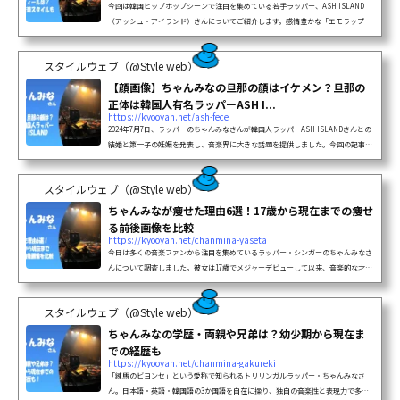
今回は韓国ヒップホップシーンで注目を集めている若手ラッパー、ASH ISLAND
（アッシュ・アイランド）さんについてご紹介します。感情豊かな「エモラップ」
で多くのファンを魅了している彼のプロフィールや音楽活動について詳しく見てい
きましょう！​fa-list-alt記事のポイント本名、年齢、身長、体重などのプロフィー
スタイルウェブ（@Style web）
ル...
【顔画像】ちゃんみなの旦那の顔はイケメン？旦那の
正体は韓国人有名ラッパーASH I...
https://kyooyan.net/ash-fece
2024年7月7日、ラッパーのちゃんみなさんが韓国人ラッパーASH ISLANDさんとの
結婚と第一子の妊娠を発表し、音楽界に大きな話題を提供しました。​今回の記事で
は、ちゃんみなさんの旦那ASH ISLANDさんの顔写真を調査してみましたのでご覧
ください。https://www.instagram.com/ash.island/【顔画像】ちゃんみなの
スタイルウェブ（@Style web）
旦那の顔...
ちゃんみなが痩せた理由6選！17歳から現在までの痩せ
る前後画像を比較
https://kyooyan.net/chanmina-yaseta
今日は多くの音楽ファンから注目を集めているラッパー・シンガーのちゃんみなさ
んについて調査しました。彼女は17歳でメジャーデビューして以来、音楽的な才能
だけでなく、その姿や体型にも多くの注目が集まってきました。デビュー当時と現
在（26歳）では印象がかなり変わったちゃんみなさん。今回は彼女の体重変化や
スタイルウェブ（@Style web）
容...
ちゃんみなの学歴・両親や兄弟は？幼少期から現在ま
での経歴も
https://kyooyan.net/chanmina-gakureki
「練馬のビヨンセ」という愛称で知られるトリリンガルラッパー・ちゃんみなさ
ん。日本語・英語・韓国語の3か国語を自在に操り、独自の音楽性と表現力で多く