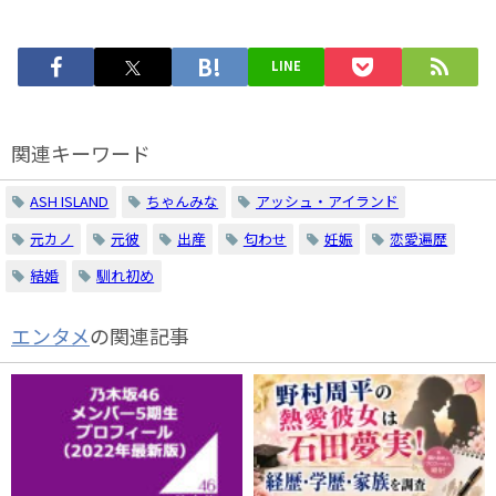
LINE
関連キーワード
ASH ISLAND
ちゃんみな
アッシュ・アイランド
元カノ
元彼
出産
匂わせ
妊娠
恋愛遍歴
結婚
馴れ初め
エンタメ
の関連記事