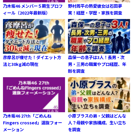
乃木坂46 メンバー５期生プロフ
野村周平の熱愛彼女は石田夢
ィール（2022年最新版）
実！経歴・学歴・家族を調査
彦摩呂が痩せた！ダイエット方
森保一の息子は3人！長男・次
法と30kg減の現在
男・三男の職業やプロ経歴、年
齢を調査
乃木坂46 27th「ごめんね
小原ブラスの弟・父親はどんな
Fingers crossed」選抜フォー
人？母親や家族構成、生い立ち
メーション
を調査