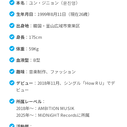
本名
：​ユン・ジニョン（윤진영）
生年月日
：​1999年8月11日（現在26歳）
出身地
：​韓国・釜山広域市東莱区
身長
：​175cm
体重
：59Kg
血液型
：B型
趣味
：​音楽制作、ファッション
デビュー
：​2018年11月、シングル「How R U」でデ
ビュー
所属レーベル
：
2018年〜：AMBITION MUSIK
2025年〜：MiDNiGHT Recordsに所属
活動歴
：