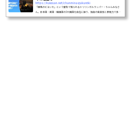
https://kyooyan.net/chanmina-gakureki
「練馬のビヨンセ」という愛称で知られるトリリンガルラッパー・ちゃんみなさ
ん。日本語・英語・韓国語の3か国語を自在に操り、独自の音楽性と表現力で多く
のリスナーの心を掴んでいる彼女について、出生から幼少期、学歴、そして現在に
至るまでの経歴をご紹介します。1. 出生と家族構成出生と基本情報ちゃんみなさ
ん、...