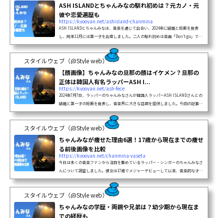
ASH ISLANDとちゃんみなの馴れ初めは？元カノ・元
彼や恋愛遍歴も
https://kyooyan.net/ashisland-chanmina
ASH ISLANDとちゃんみなは、音楽を通じて出会い、2024年に結婚と妊娠を発表
し、同年11月には第一子を出産しました。二人の馴れ初めは楽曲「Don’t go」での
共演で、そこから関係が深まったと言われています。ASH ISLANDの元カノはイン
フルエンサーのヒョリヨリさんで、過去の恋愛が注目されてきました。一方でちゃ
スタイルウェブ（@Style web）
んみな...
【顔画像】ちゃんみなの旦那の顔はイケメン？旦那の
正体は韓国人有名ラッパーASH I...
https://kyooyan.net/ash-fece
2024年7月7日、ラッパーのちゃんみなさんが韓国人ラッパーASH ISLANDさんとの
結婚と第一子の妊娠を発表し、音楽界に大きな話題を提供しました。​今回の記事で
は、ちゃんみなさんの旦那ASH ISLANDさんの顔写真を調査してみましたのでご覧
ください。https://www.instagram.com/ash.island/【顔画像】ちゃんみなの
スタイルウェブ（@Style web）
旦那の顔...
ちゃんみなが痩せた理由6選！17歳から現在までの痩せ
る前後画像を比較
https://kyooyan.net/chanmina-yaseta
今日は多くの音楽ファンから注目を集めているラッパー・シンガーのちゃんみなさ
んについて調査しました。彼女は17歳でメジャーデビューして以来、音楽的な才能
だけでなく、その姿や体型にも多くの注目が集まってきました。デビュー当時と現
在（26歳）では印象がかなり変わったちゃんみなさん。今回は彼女の体重変化や
スタイルウェブ（@Style web）
容...
ちゃんみなの学歴・両親や兄弟は？幼少期から現在ま
での経歴も