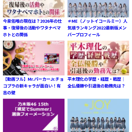
今泉佑唯の現在は？2026年の仕
≠ME（ノットイコールミー）人
事・復帰後の活動やワタナベマ
気順ランキング2022最新版メン
ホトとの関係
バープロフィール
【動画フル】Mr.パーカーJr.チョ
平木理化の学歴・経歴・戦歴｜
コプラの新キャラが面白い！有
全仏優勝や引退後の勤務先は？
吉の壁