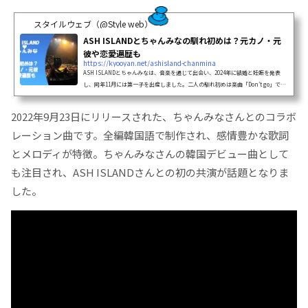
スタイルウェブ（@Style web）
ASH ISLANDとちゃんみなの馴れ初めは？元カノ・元
彼や恋愛遍歴も
https://kyooyan.net/ashisland-chanmina
ASH ISLANDとちゃんみなは、音楽を通じて出会い、2024年に結婚と妊娠を発表
し、同年11月には第一子を出産しました。二人の馴れ初めは楽曲「Don’t go」での
共演で、そこから関係が深まったと言われています。ASH ISLANDの元カノはイン
フルエンサーのヒョリヨリさんで、過去の恋愛が注目されてきました。一方でちゃ
2022年9月23日にリリースされた、ちゃんみなさんとのコラボ
んみな...
レーション曲です。全編韓国語で制作され、感情豊かな歌詞
とメロディが特徴。ちゃんみなさんの韓国デビュー曲として
も注目され、ASH ISLANDさんとの初の共演が話題となりま
した。