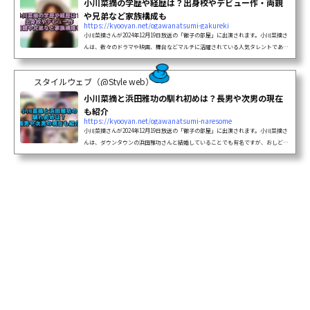
小川菜摘の学歴や経歴は？出身校やデビュー作・両親
や兄弟など家族構成も
https://kyooyan.net/ogawanatsumi-gakureki
小川菜摘さんが2024年12月19日放送の「徹子の部屋」に出演されます。小川菜摘さ
んは、数々のドラマや映画、舞台などマルチに活躍されている人気タレントであ
り、浜田雅功さんの奥様としてもよく知られていますね。今回は、小川菜摘さんの
学歴や経歴、出身校、芸能界デビューのきっかけ、そして家族について調査しまし
スタイルウェブ（@Style web）
た...
小川菜摘と浜田雅功の馴れ初めは？長男や次男の現在
も紹介
https://kyooyan.net/ogawanatsumi-naresome
小川菜摘さんが2024年12月19日放送の「徹子の部屋」に出演されます。小川菜摘さ
んは、ダウンタウンの浜田雅功さんと結婚していることでも有名ですが、おしどり
夫婦として今年で結婚35周年を迎えました。今回は、小川菜摘さんと浜田雅功さん
の結婚に至った馴れ初め、息子たちの現在について調査しましたのでご覧くださ
い...