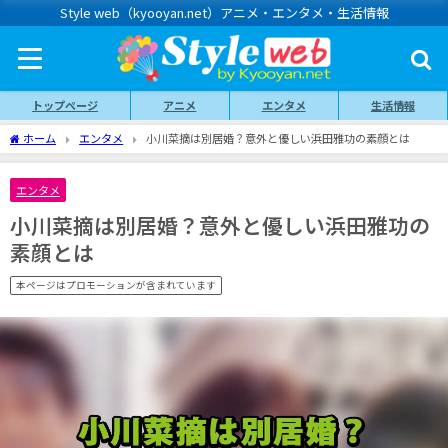
Style web（kyooyan.net）アニメ・エンタメ・生活情報
トップページ
アニメ
エンタメ
生活情報
ホーム
エンタメ
小川菜摘は別居婚？意外と優しい浜田雅功の素顔とは
エンタメ
小川菜摘は別居婚？意外と優しい浜田雅功の
素顔とは
本ページはプロモーションが含まれています