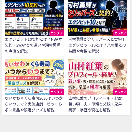
エンタメ
エンタメ
エグジビット10契約とは？NBA本
河村勇輝がクリッパーズと契約！
契約・2WAYとの違いや河村勇輝
エグジビット10とは？八村塁との
の今後を解説
共闘や今後を解説
エンタメ
エンタメ
ちいかわ×くら寿司2026はいつか
山村紅葉のプロフィール・経歴！
らいつまで？実施店舗・ビッくら
若い頃・夫・母親と父親・兄弟・
ポン景品や限定グッズを解説
実家・学歴や現在を解説