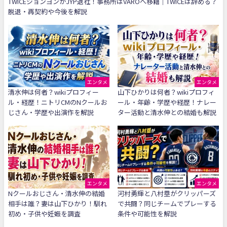
TWICEジョンヨンがJYP退社！事務所はVAROへ移籍｜TWICEは辞める？
脱退・再契約や今後を解説
エンタメ
エンタメ
清水伸は何者？wikiプロフィー
山下ひかりは何者？wikiプロフィ
ル・経歴！ニトリCMのNクールお
ール・年齢・学歴や経歴！ナレー
じさん・学歴や出演作を解説
ター活動と清水伸との結婚も解説
エンタメ
エンタメ
Nクールおじさん・清水伸の結婚
河村勇輝と八村塁がクリッパーズ
相手は誰？妻は山下ひかり！馴れ
で共闘？同じチームでプレーする
初め・子供や妊娠を調査
条件や可能性を解説