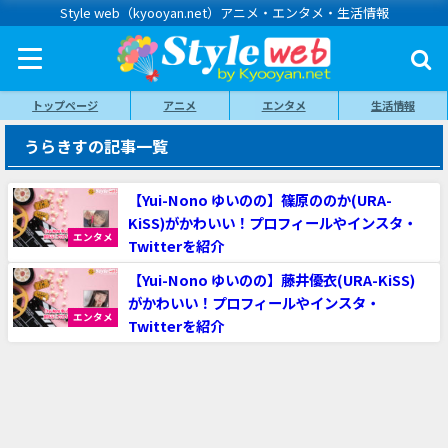
Style web（kyooyan.net）アニメ・エンタメ・生活情報
トップページ
アニメ
エンタメ
生活情報
うらきすの記事一覧
【Yui-Nono ゆいのの】篠原ののか(URA-
KiSS)がかわいい！プロフィールやインスタ・
エンタメ
Twitterを紹介
【Yui-Nono ゆいのの】藤井優衣(URA-KiSS)
がかわいい！プロフィールやインスタ・
エンタメ
Twitterを紹介