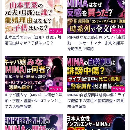
エンタメ
エンタメ
山本里菜の元夫（旦那）は誰？離
MINAはなぜ反感を買った？花束騒
婚理由はなぜ？子供はいる？
動・コンサートマナー批判と謝罪
を時系列で確認
エンタメ
エンタメ
キャバ嬢みな（MINA）は何者？年
MINAの自殺原因は誹謗中傷？ライ
齢・学歴・経歴やNI-KIファンとし
ブ配信中の死亡と警察調査・因果
ての活動を調査
関係を確認