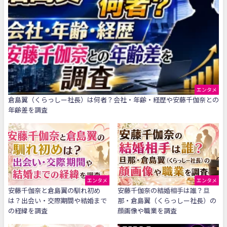
エンタメ
倉島翼（くらっしー社長）は何者？会社・年齢・経歴や安藤千伽奈との
年齢差を調査
エンタメ
エンタメ
安藤千伽奈と倉島翼の馴れ初め
安藤千伽奈の結婚相手は誰？旦
は？出会い・交際期間や結婚まで
那・倉島翼（くらっしー社長）の
の経緯を調査
顔画像や職業を調査