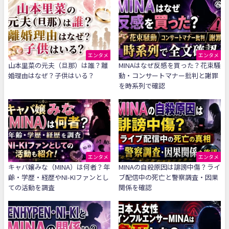
エンタメ
エンタメ
山本里菜の元夫（旦那）は誰？離
MINAはなぜ反感を買った？花束騒
婚理由はなぜ？子供はいる？
動・コンサートマナー批判と謝罪
を時系列で確認
エンタメ
エンタメ
キャバ嬢みな（MINA）は何者？年
MINAの自殺原因は誹謗中傷？ライ
齢・学歴・経歴やNI-KIファンとし
ブ配信中の死亡と警察調査・因果
ての活動を調査
関係を確認