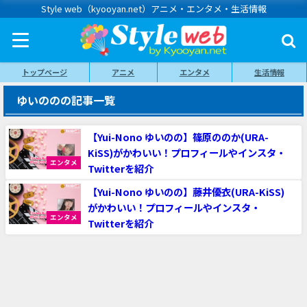
Style web（kyooyan.net）アニメ・エンタメ・生活情報
トップページ
アニメ
エンタメ
生活情報
ゆいののの記事一覧
【Yui-Nono ゆいのの】篠原ののか(URA-
KiSS)がかわいい！プロフィールやインスタ・
エンタメ
Twitterを紹介
【Yui-Nono ゆいのの】藤井優衣(URA-KiSS)
がかわいい！プロフィールやインスタ・
エンタメ
Twitterを紹介