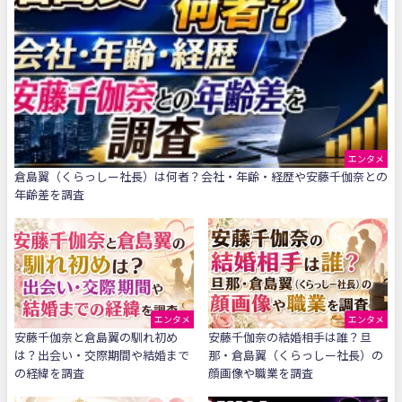
エンタメ
倉島翼（くらっしー社長）は何者？会社・年齢・経歴や安藤千伽奈との
年齢差を調査
エンタメ
エンタメ
安藤千伽奈と倉島翼の馴れ初め
安藤千伽奈の結婚相手は誰？旦
は？出会い・交際期間や結婚まで
那・倉島翼（くらっしー社長）の
の経緯を調査
顔画像や職業を調査