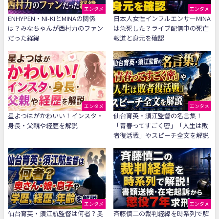
エンタメ
エンタメ
ENHYPEN・NI-KIとMINAの関係
日本人女性インフルエンサーMINA
は？みなちゃんが西村力のファン
は急死した？ライブ配信中の死亡
だった経緯
報道と身元を確認
エンタメ
エンタメ
星よつはがかわいい！インスタ・
仙台育英・須江監督の名言集！
身長・父親や経歴を解説
「青春ってすごく密」「人生は敗
者復活戦」やスピーチ全文を解説
エンタメ
エンタメ
仙台育英・須江航監督は何者？奥
斉藤慎二の裁判経緯を時系列で解