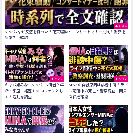
エンタメ
MINAはなぜ反感を買った？花束騒動・コンサートマナー批判と謝罪を
時系列で確認
エンタメ
エンタメ
キャバ嬢みな（MINA）は何者？年
MINAの自殺原因は誹謗中傷？ライ
齢・学歴・経歴やNI-KIファンとし
ブ配信中の死亡と警察調査・因果
ての活動を調査
関係を確認