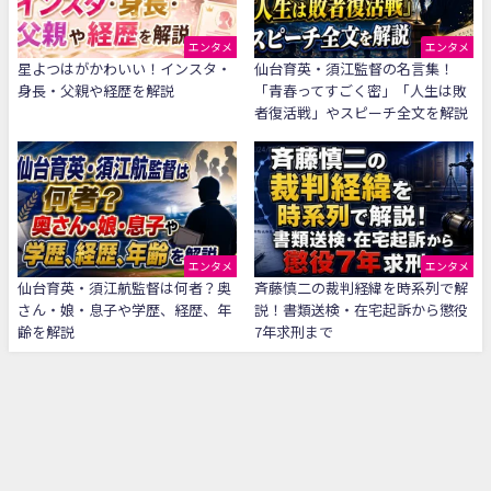
エンタメ
エンタメ
星よつはがかわいい！インスタ・
仙台育英・須江監督の名言集！
身長・父親や経歴を解説
「青春ってすごく密」「人生は敗
者復活戦」やスピーチ全文を解説
エンタメ
エンタメ
仙台育英・須江航監督は何者？奥
斉藤慎二の裁判経緯を時系列で解
さん・娘・息子や学歴、経歴、年
説！書類送検・在宅起訴から懲役
齢を解説
7年求刑まで