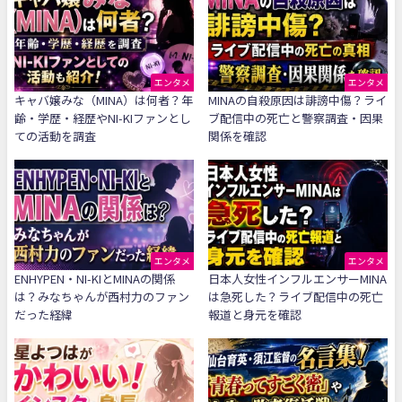
エンタメ
エンタメ
キャバ嬢みな（MINA）は何者？年
MINAの自殺原因は誹謗中傷？ライ
齢・学歴・経歴やNI-KIファンとし
ブ配信中の死亡と警察調査・因果
ての活動を調査
関係を確認
エンタメ
エンタメ
ENHYPEN・NI-KIとMINAの関係
日本人女性インフルエンサーMINA
は？みなちゃんが西村力のファン
は急死した？ライブ配信中の死亡
だった経緯
報道と身元を確認