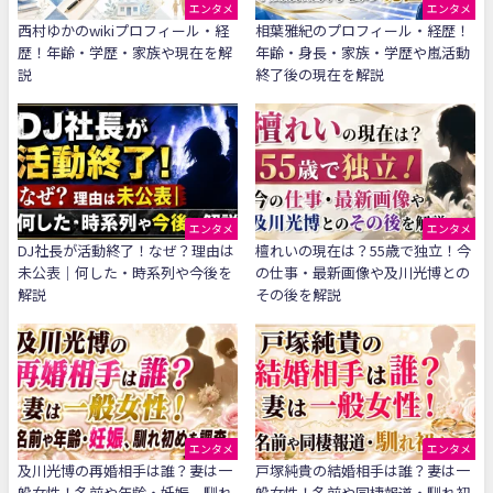
エンタメ
エンタメ
西村ゆかのwikiプロフィール・経
相葉雅紀のプロフィール・経歴！
歴！年齢・学歴・家族や現在を解
年齢・身長・家族・学歴や嵐活動
説
終了後の現在を解説
エンタメ
エンタメ
DJ社長が活動終了！なぜ？理由は
檀れいの現在は？55歳で独立！今
未公表｜何した・時系列や今後を
の仕事・最新画像や及川光博との
解説
その後を解説
エンタメ
エンタメ
及川光博の再婚相手は誰？妻は一
戸塚純貴の結婚相手は誰？妻は一
般女性！名前や年齢・妊娠、馴れ
般女性！名前や同棲報道・馴れ初