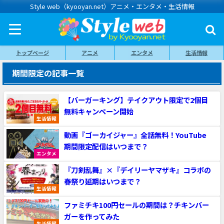
Style web（kyooyan.net）アニメ・エンタメ・生活情報
トップページ
アニメ
エンタメ
生活情報
期間限定の記事一覧
【バーガーキング】テイクアウト限定で2個目
無料キャンペーン開始
生活情報
動画『ゴーカイジャー』全話無料！YouTube
期間限定配信はいつまで？
エンタメ
『刀剣乱舞』×『デイリーヤマザキ』コラボの
春祭り延期はいつまで？
生活情報
ファミチキ100円セールの期間は？チキンバー
ガーを作ってみた
生活情報