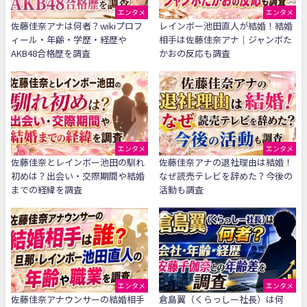
エンタメ
エンタメ
佐藤佳奈アナは何者？wikiプロフ
レインボー池田直人が結婚！結婚
ィール・年齢・学歴・経歴や
相手は佐藤佳奈アナ｜ジャンボた
AKB48合格歴を調査
かおの反応も調査
エンタメ
エンタメ
佐藤佳奈とレインボー池田の馴れ
佐藤佳奈アナの退社理由は結婚！
初めは？出会い・交際期間や結婚
なぜ読売テレビを辞めた？今後の
までの経緯を調査
活動も調査
エンタメ
エンタメ
佐藤佳奈アナウンサーの結婚相手
倉島翼（くらっしー社長）は何