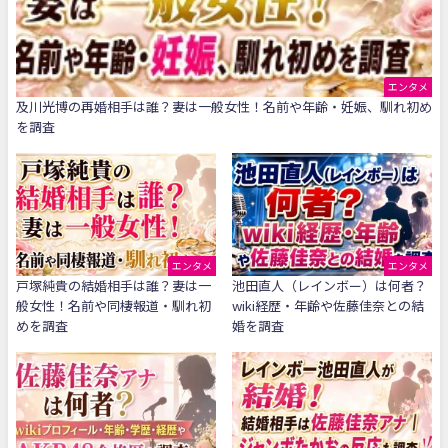
エンタメ
及川光博の再婚相手は誰？妻は一般女性！名前や年齢・妊娠、馴れ初め
を調査
エンタメ
エンタメ
戸塚純貴の結婚相手は誰？妻は一
池田直人（レインボー）は何者？
般女性！名前や同棲報道・馴れ初
wiki経歴・年齢や佐藤佳奈との結
めを調査
婚を調査