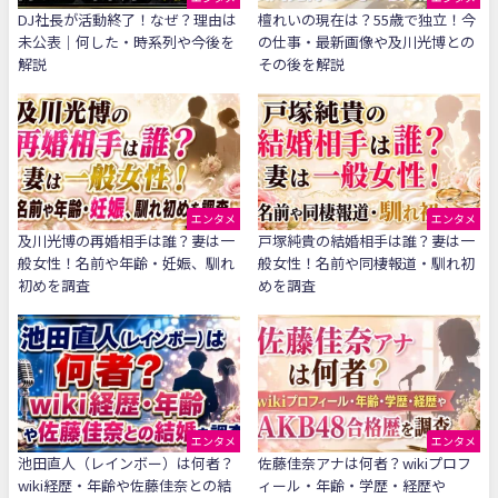
DJ社長が活動終了！なぜ？理由は
檀れいの現在は？55歳で独立！今
未公表｜何した・時系列や今後を
の仕事・最新画像や及川光博との
解説
その後を解説
エンタメ
エンタメ
及川光博の再婚相手は誰？妻は一
戸塚純貴の結婚相手は誰？妻は一
般女性！名前や年齢・妊娠、馴れ
般女性！名前や同棲報道・馴れ初
初めを調査
めを調査
エンタメ
エンタメ
池田直人（レインボー）は何者？
佐藤佳奈アナは何者？wikiプロフ
wiki経歴・年齢や佐藤佳奈との結
ィール・年齢・学歴・経歴や