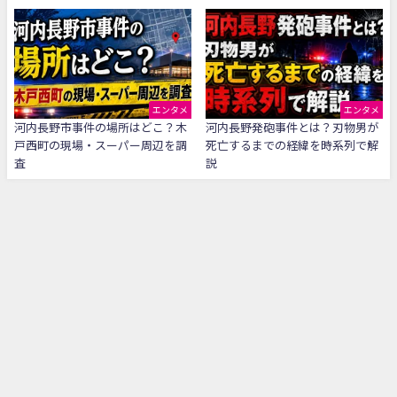
エンタメ
エンタメ
河内長野市事件の場所はどこ？木
河内長野発砲事件とは？刃物男が
戸西町の現場・スーパー周辺を調
死亡するまでの経緯を時系列で解
査
説