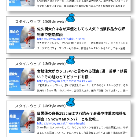
Snow Manのメンバーとして活動している佐久間大介さん。華やかなパフォーマン
スで知られていますが、実は学業にも真剣に取り組んできた努力家でもあります。
この記事では、「佐久間大介さんの大学」に関する情報を中心に、佐久間大介さん
の学歴や学生時代のエピソードをわかりやすくご紹介します。出身小学校から中学
スタイルウェブ（@Style web）
校...
佐久間大介はなぜ声優としても人気？出演作品から評
判まで徹底解説
https://kyooyan.net/sakkun-seiyu
大人気アイドルグループSnow Manのメンバー、佐久間大介さん。キラキラしたス
テージでのパフォーマンスはもちろん、俳優さんやタレントさんとしても大活躍で
すよね。そんな多才な佐久間さんですが、近年「声優」としても注目されているの
をご存知ですか？佐久間さんは、自他共に認める大のアニメ好きなんです。その深
スタイルウェブ（@Style web）
い...
宮舘涼太がカッコいいと言われる理由5選！苦手？顔長
い？その魅力とエピソードを徹...
https://kyooyan.net/datesama-kakkoii
「宮舘涼太 カッコいい」思わず検索しちゃった、そこのあなた！わかります、その
気持ち！Snow Manのメンバー、宮舘涼太さん、通称「舘様（だてさま）」。独特
のオーラと存在感で、気づいたら目で追っちゃってる…なんてこと、ありますよ
ね？Snow Manの中でも、ひときわ異彩を放つ舘様。その魅力は一言では語り尽く
スタイルウェブ（@Style web）
せませ...
目黒蓮の身長185cmはサバ読み？身長や体重の推移を
調査！SnowManメンバーとも比較...
https://kyooyan.net/meme-height
Snow Manのメンバーとして、たくさんのファンを魅了している目黒蓮さん。モデ
ルとしても活躍していて、そのスラッとした高身長とスタイルの良さは誰もが認め