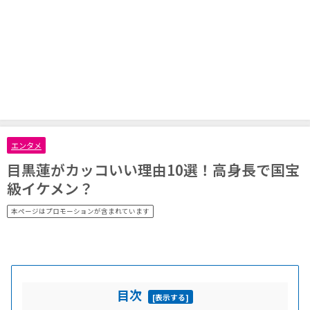
エンタメ
目黒蓮がカッコいい理由10選！高身長で国宝
級イケメン？
本ページはプロモーションが含まれています
目次
[
表示する
]