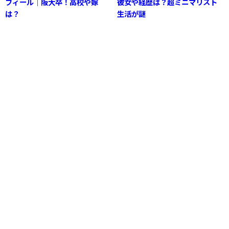
フィール｜阪大卒！高校や嫁
彼女や経歴は？超ミニマリスト
は？
生活が謎