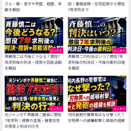
さん・娘・息子や学歴、経歴、年
説！書類送検・在宅起訴から懲役
齢を解説
7年求刑まで
エンタメ
エンタメ
斉藤慎二は今後どうなる？懲役7
斉藤慎二の判決はいつ？懲役7年
年求刑後の判決・控訴や芸能活動
求刑後の判決日・今後の裁判日程
を解説
を確認
エンタメ
エンタメ
元ジャンポケ斉藤慎二被告に懲役
河内長野の警察官はなぜ撃った？
7年求刑！検察の主張・被害女性
刃物男への威嚇射撃と発砲の経緯
の意見と判決の行方