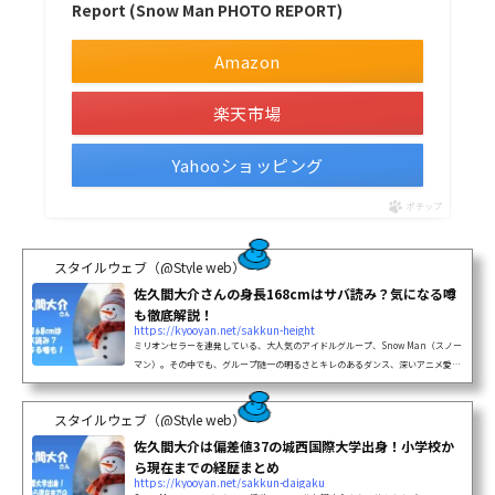
Report (Snow Man PHOTO REPORT)
Amazon
楽天市場
Yahooショッピング
ポチップ
スタイルウェブ（@Style web）
佐久間大介さんの身長168cmはサバ読み？気になる噂
も徹底解説！
https://kyooyan.net/sakkun-height
ミリオンセラーを連発している、大人気のアイドルグループ、Snow Man（スノー
マン）。その中でも、グループ随一の明るさとキレのあるダンス、深いアニメ愛で
たくさんのファンを魅了しているのが佐久間大介さんです。「さっくん」の愛称で
親しまれていて、グループのムードメーカー的存在ですよね。近年では声優として
スタイルウェブ（@Style web）
も...
佐久間大介は偏差値37の城西国際大学出身！小学校か
ら現在までの経歴まとめ
https://kyooyan.net/sakkun-daigaku