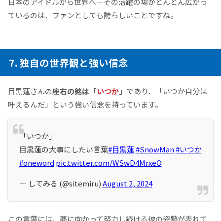
日本のアイドルから世界へ—その活躍の場がどんどん広がっ
ているのは、ファンとしても誇らしいことですね。
7. 独自の世界観と強い信念
目黒蓮さんの
座右の銘は「
いつか
」
であり、「いつか自分は
叶えるんだ」という強い信念を持っています。
「いつか」
目黒蓮の大事にしたい言葉
#目黒蓮
#SnowMan
#いつか
#oneword
pic.twitter.com/WSwD4MrxeO
— してみる (@sitemiru)
August 2, 2024
この言葉には、夢に向かって努力し続ける彼の姿勢が表れて