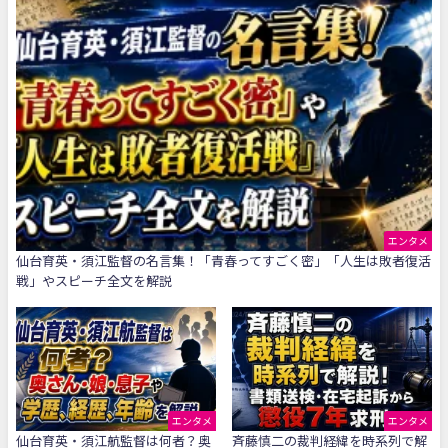
エンタメ
仙台育英・須江監督の名言集！「青春ってすごく密」「人生は敗者復活
戦」やスピーチ全文を解説
エンタメ
エンタメ
仙台育英・須江航監督は何者？奥
斉藤慎二の裁判経緯を時系列で解