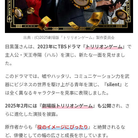
出典：(C)2025劇場版『トリリオンゲーム』製作委員会
目黒蓮さんは、
2023年にTBSドラマ『
トリリオンゲーム
』
で
主人公・天王寺陽（ハル）を演じ、新たな一面を見せまし
た。
このドラマでは、嘘やハッタリ、コミュニケーション力を武
器にビジネスの世界を駆け上がる青年を演じ、『
silent
』と
は全く異なるキャラクターを見事に表現しました。
2025年2月には『
劇場版トリリオンゲーム
』も公開
され、さ
らに進化した演技を披露。
原作者からも「
役のイメージにぴったり
」と絶賛されるな
ど、俳優としての幅の広さと成長を示しています。