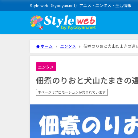
Style web（kyooyan.net）アニメ・エンタメ・生活情報
ホーム
エンタメ
佃煮のりおと犬山たまきの違
エンタメ
佃煮のりおと犬山たまきの
本ページはプロモーションが含まれています