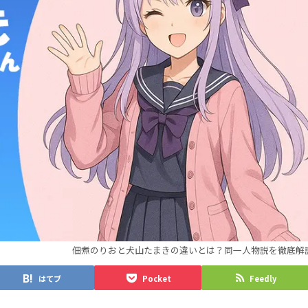
佃煮のりおと犬山たまきの違いとは？同一人物説を徹底解
はてブ
Pocket
Feedly