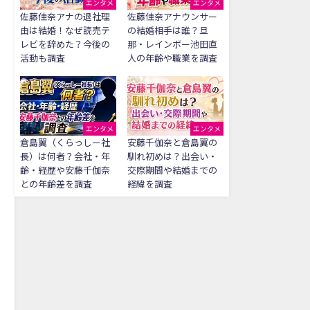
エンタメ
エンタメ
佐藤佳奈アナの退社理
佐藤佳奈アナウンサー
由は結婚！なぜ読売テ
の結婚相手は誰？旦
レビを辞めた？今後の
那・レインボー池田直
活動も調査
人の年齢や職業を調査
エンタメ
エンタメ
倉島翼（くらっしー社
安藤千伽奈と倉島翼の
長）は何者？会社・年
馴れ初めは？出会い・
齢・経歴や安藤千伽奈
交際期間や結婚までの
との年齢差を調査
経緯を調査