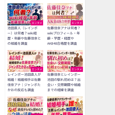
エンタメ
エンタメ
池田直人（レインボ
佐藤佳奈アナは何者？
ー）は何者？wiki経
wikiプロフィール・年
歴・年齢や佐藤佳奈と
齢・学歴・経歴や
の結婚を調査
AKB48合格歴を調査
エンタメ
エンタメ
レインボー池田直人が
佐藤佳奈とレインボー
結婚！結婚相手は佐藤
池田の馴れ初めは？出
佳奈アナ｜ジャンボた
会い・交際期間や結婚
かおの反応も調査
までの経緯を調査