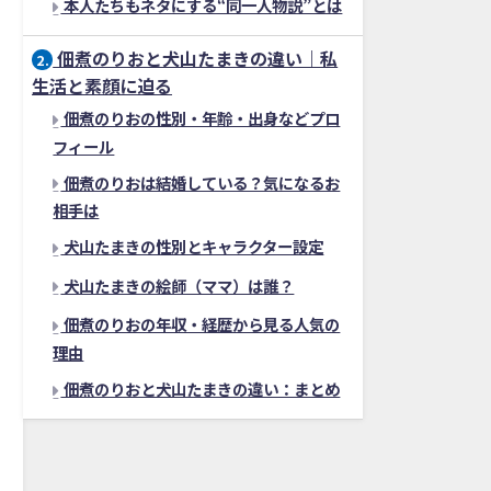
本人たちもネタにする“同一人物説”とは
佃煮のりおと犬山たまきの違い｜私
2.
生活と素顔に迫る
佃煮のりおの性別・年齢・出身などプロ
フィール
佃煮のりおは結婚している？気になるお
相手は
犬山たまきの性別とキャラクター設定
犬山たまきの絵師（ママ）は誰？
佃煮のりおの年収・経歴から見る人気の
理由
佃煮のりおと犬山たまきの違い：まとめ