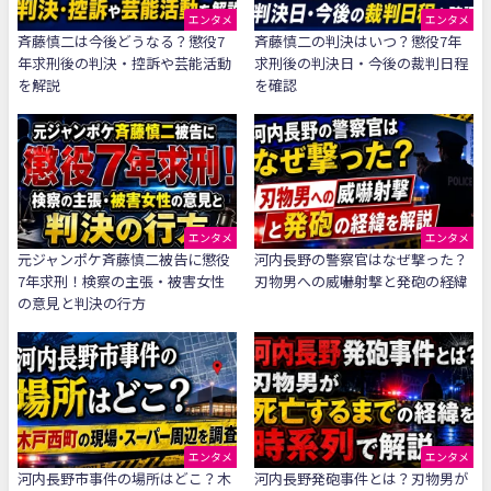
エンタメ
エンタメ
斉藤慎二は今後どうなる？懲役7
斉藤慎二の判決はいつ？懲役7年
年求刑後の判決・控訴や芸能活動
求刑後の判決日・今後の裁判日程
を解説
を確認
エンタメ
エンタメ
元ジャンポケ斉藤慎二被告に懲役
河内長野の警察官はなぜ撃った？
7年求刑！検察の主張・被害女性
刃物男への威嚇射撃と発砲の経緯
の意見と判決の行方
エンタメ
エンタメ
河内長野市事件の場所はどこ？木
河内長野発砲事件とは？刃物男が