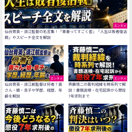
エンタメ
仙台育英・須江監督の名言集！「青春ってすごく密」「人生は敗者復活
戦」やスピーチ全文を解説
エンタメ
エンタメ
仙台育英・須江航監督は何者？奥
斉藤慎二の裁判経緯を時系列で解
さん・娘・息子や学歴、経歴、年
説！書類送検・在宅起訴から懲役
齢を解説
7年求刑まで