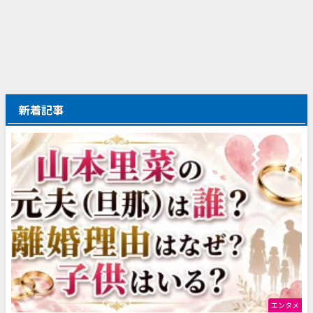
新着記事
エンタメ