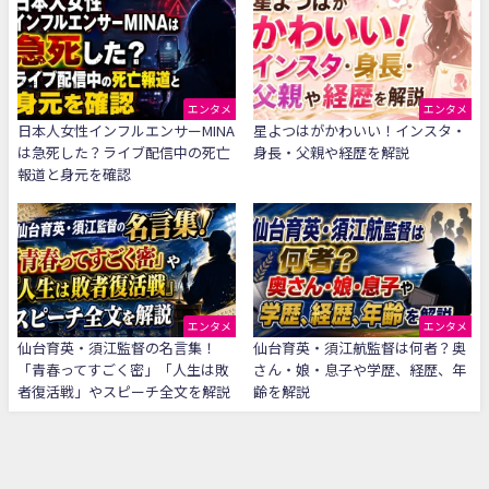
エンタメ
エンタメ
日本人女性インフルエンサーMINA
星よつはがかわいい！インスタ・
は急死した？ライブ配信中の死亡
身長・父親や経歴を解説
報道と身元を確認
エンタメ
エンタメ
仙台育英・須江監督の名言集！
仙台育英・須江航監督は何者？奥
「青春ってすごく密」「人生は敗
さん・娘・息子や学歴、経歴、年
者復活戦」やスピーチ全文を解説
齢を解説