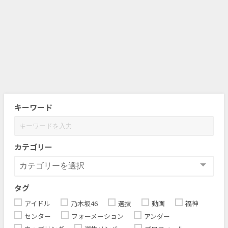
キーワード
カテゴリー
タグ
アイドル
乃木坂46
選抜
動画
福神
センター
フォーメーション
アンダー