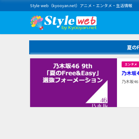
Style web（kyooyan.net）アニメ・エンタメ・生活情報
夏のF
エンタメ
乃木坂4
乃木坂46