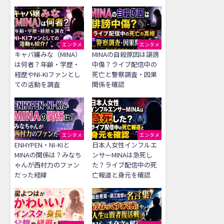
エンタメ
エンタメ
キャバ嬢みな（MINA）
MINAの自殺原因は誹謗
は何者？年齢・学歴・
中傷？ライブ配信中の
経歴やNI-KIファンとし
死亡と警察調査・因果
ての活動を調査
関係を確認
エンタメ
エンタメ
ENHYPEN・NI-KIと
日本人女性インフルエ
MINAの関係は？みなち
ンサーMINAは急死し
ゃんが西村力のファン
た？ライブ配信中の死
だった経緯
亡報道と身元を確認