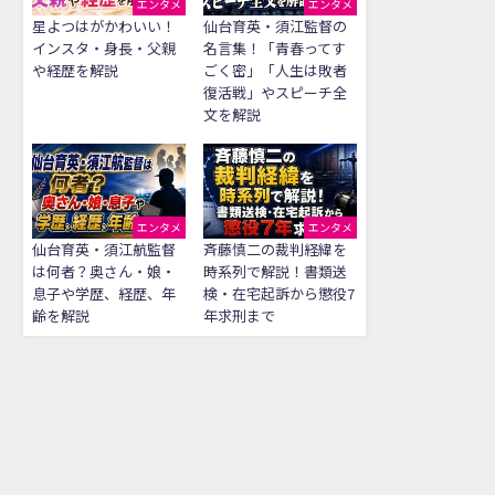
エンタメ
エンタメ
星よつはがかわいい！
仙台育英・須江監督の
インスタ・身長・父親
名言集！「青春ってす
や経歴を解説
ごく密」「人生は敗者
復活戦」やスピーチ全
文を解説
エンタメ
エンタメ
仙台育英・須江航監督
斉藤慎二の裁判経緯を
は何者？奥さん・娘・
時系列で解説！書類送
息子や学歴、経歴、年
検・在宅起訴から懲役7
齢を解説
年求刑まで