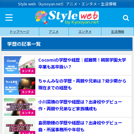
Style web（kyooyan.net）アニメ・エンタメ・生活情報
トップページ
アニメ
エンタメ
生活情報
学歴の記事一覧
Cocomiの学歴や経歴｜超難関！桐朋学園大学
卒業も高卒扱い？
エンタメ
ちゃんみなの学歴・両親や兄弟は？幼少期から
現在までの経歴も
エンタメ
小川菜摘の学歴や経歴は？出身校やデビュー
作・両親や兄弟など家族構成も
エンタメ
島田歌穂の学歴や経歴は？出身校やデビュー
曲・所属事務所や年収も
エンタメ