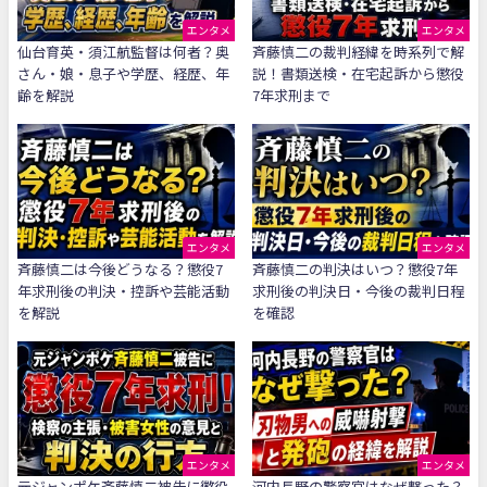
エンタメ
エンタメ
仙台育英・須江航監督は何者？奥
斉藤慎二の裁判経緯を時系列で解
さん・娘・息子や学歴、経歴、年
説！書類送検・在宅起訴から懲役
齢を解説
7年求刑まで
エンタメ
エンタメ
斉藤慎二は今後どうなる？懲役7
斉藤慎二の判決はいつ？懲役7年
年求刑後の判決・控訴や芸能活動
求刑後の判決日・今後の裁判日程
を解説
を確認
エンタメ
エンタメ
元ジャンポケ斉藤慎二被告に懲役
河内長野の警察官はなぜ撃った？