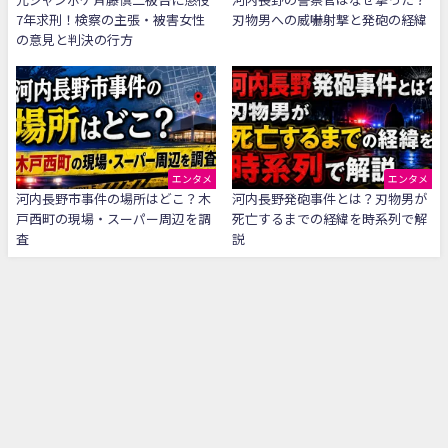
7年求刑！検察の主張・被害女性
刃物男への威嚇射撃と発砲の経緯
の意見と判決の行方
エンタメ
エンタメ
河内長野市事件の場所はどこ？木
河内長野発砲事件とは？刃物男が
戸西町の現場・スーパー周辺を調
死亡するまでの経緯を時系列で解
査
説