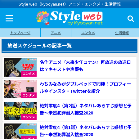
Style web（kyooyan.net）アニメ・エンタメ・生活情報
トップページ
アニメ
エンタメ
生活情報
放送スケジュールの記事一覧
名作アニメ『未来少年コナン』再放送の放送日
は？キャストや声優も
エンタメ
わちみなみがダブルベッドで同棲！プロフィー
ルやインスタ・Twitterを紹介
エンタメ
絶対零度4（第2話）ネタバレあらすじ感想と予
告～未然犯罪潜入捜査2020
エンタメ
絶対零度4（第1話）ネタバレあらすじ感想と予
告～未然犯罪潜入捜査2020
エンタメ