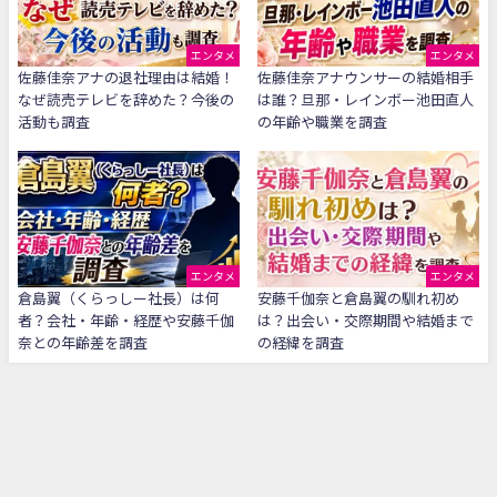
エンタメ
エンタメ
佐藤佳奈アナの退社理由は結婚！
佐藤佳奈アナウンサーの結婚相手
なぜ読売テレビを辞めた？今後の
は誰？旦那・レインボー池田直人
活動も調査
の年齢や職業を調査
エンタメ
エンタメ
倉島翼（くらっしー社長）は何
安藤千伽奈と倉島翼の馴れ初め
者？会社・年齢・経歴や安藤千伽
は？出会い・交際期間や結婚まで
奈との年齢差を調査
の経緯を調査