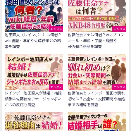
エンタメ
エンタメ
池田直人（レインボー）は何者？
佐藤佳奈アナは何者？wikiプロフ
wiki経歴・年齢や佐藤佳奈との結
ィール・年齢・学歴・経歴や
婚を調査
AKB48合格歴を調査
エンタメ
エンタメ
レインボー池田直人が結婚！結婚
佐藤佳奈とレインボー池田の馴れ
相手は佐藤佳奈アナ｜ジャンボた
初めは？出会い・交際期間や結婚
かおの反応も調査
までの経緯を調査