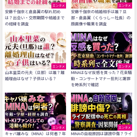
エンタメ
エンタメ
安藤千伽奈と倉島翼の馴れ初め
安藤千伽奈の結婚相手は誰？旦
は？出会い・交際期間や結婚まで
那・倉島翼（くらっしー社長）の
の経緯を調査
顔画像や職業を調査
エンタメ
エンタメ
山本里菜の元夫（旦那）は誰？離
MINAはなぜ反感を買った？花束騒
婚理由はなぜ？子供はいる？
動・コンサートマナー批判と謝罪
を時系列で確認
エンタメ
エンタメ
キャバ嬢みな（MINA）は何者？年
MINAの自殺原因は誹謗中傷？ライ