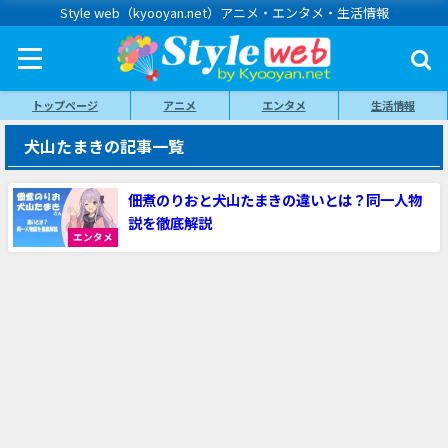
Style web（kyooyan.net）アニメ・エンタメ・生活情報
トップページ
アニメ
エンタメ
生活情報
犬山たまきの記事一覧
佃煮のりおと犬山たまきの違いとは？同一人物
説を徹底解説
エンタメ