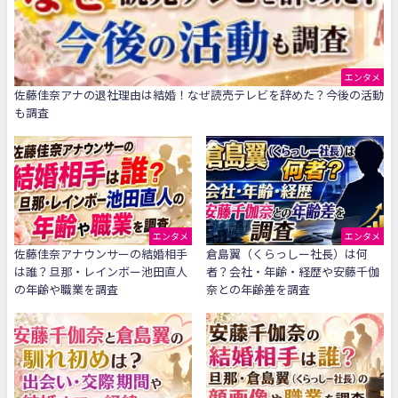
エンタメ
佐藤佳奈アナの退社理由は結婚！なぜ読売テレビを辞めた？今後の活動
も調査
エンタメ
エンタメ
佐藤佳奈アナウンサーの結婚相手
倉島翼（くらっしー社長）は何
は誰？旦那・レインボー池田直人
者？会社・年齢・経歴や安藤千伽
の年齢や職業を調査
奈との年齢差を調査