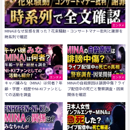
エンタメ
MINAはなぜ反感を買った？花束騒動・コンサートマナー批判と謝罪を
時系列で確認
エンタメ
エンタメ
キャバ嬢みな（MINA）は何者？年
MINAの自殺原因は誹謗中傷？ライ
齢・学歴・経歴やNI-KIファンとし
ブ配信中の死亡と警察調査・因果
ての活動を調査
関係を確認