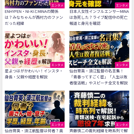
エンタメ
エンタメ
ENHYPEN・NI-KIとMINAの関係
日本人女性インフルエンサーMINA
は？みなちゃんが西村力のファン
は急死した？ライブ配信中の死亡
だった経緯
報道と身元を確認
エンタメ
エンタメ
星よつはがかわいい！インスタ・
仙台育英・須江監督の名言集！
身長・父親や経歴を解説
「青春ってすごく密」「人生は敗
者復活戦」やスピーチ全文を解説
エンタメ
エンタメ
仙台育英・須江航監督は何者？奥
斉藤慎二の裁判経緯を時系列で解