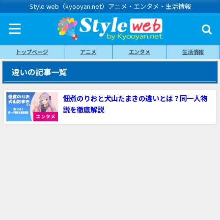
Style web（kyooyan.net）アニメ・エンタメ・生活情報
トップページ
アニメ
エンタメ
生活情報
違いの記事一覧
佃煮のりおと犬山たまきの違いとは？同一人物
説を徹底解説
エンタメ