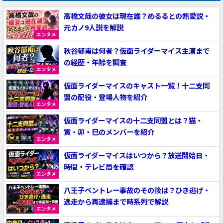
高橋文哉の彼女は現在誰？めるるとの熱愛説・
元カノ9人説を解説
エンタメ
秋谷郁甫は何者？仮面ライダーマイス主演まで
の経歴・年齢を調査
エンタメ
仮面ライダーマイスのキャスト一覧！十二支同
盟の配役・登場人物を紹介
エンタメ
仮面ライダーマイスの十二支同盟とは？猫・
寅・卯・巳のメンバーを紹介
エンタメ
仮面ライダーマイスはいつから？放送開始日・
時間・テレビ局を確認
エンタメ
八王子ベントレー事故のその後は？ひき逃げ・
逃走から再逮捕まで時系列で解説
エンタメ