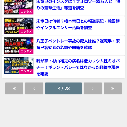
宋竜巳のインスタは？フォロワー55万人と「偽
りの豪華生活」報道を調査
エンタメ
宋竜巳は何者？橋本竜巳との報道表記・韓国籍
やインフルエンサー活動を調査
エンタメ
八王子ベントレー事故の犯人は誰？運転手・宋
竜巳容疑者の名前や国籍を確認
エンタメ
我が家・杉山裕之の病名は低カリウム性ミオパ
チー！ギラン・バレーではなかった経緯や現在
エンタメ
を確認
4 / 28