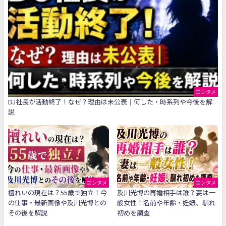
エンタメ
DJ社長が活動終了！なぜ？理由は未公表｜何した・時系列や今後を解
説
エンタメ
エンタメ
檀れいの現在は？55歳で独立！今
及川光博の再婚相手は誰？妻は一
の仕事・最新画像や及川光博との
般女性！名前や年齢・妊娠、馴れ
その後を解説
初めを調査