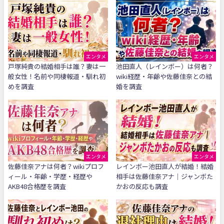
エンタメ
エンタメ
戸塚純貴の結婚相手は誰？妻は一
池田直人（レインボー）は何者？
般女性！名前や同棲報道・馴れ初
wiki経歴・年齢や佐藤佳奈との結
めを調査
婚を調査
エンタメ
エンタメ
佐藤佳奈アナは何者？wikiプロフ
レインボー池田直人が結婚！結婚
ィール・年齢・学歴・経歴や
相手は佐藤佳奈アナ｜ジャンボた
AKB48合格歴を調査
かおの反応も調査