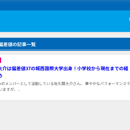
偏差値の記事一覧
大介は偏差値37の城西国際大学出身！小学校から現在までの経
め
 Manのメンバーとして活動している佐久間大介さん。 華やかなパフォーマンス
ますが、...