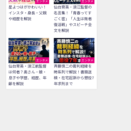
エンタメ
エンタメ
星よつはがかわいい！
仙台育英・須江監督の
インスタ・身長・父親
名言集！「青春ってす
や経歴を解説
ごく密」「人生は敗者
復活戦」やスピーチ全
文を解説
エンタメ
エンタメ
仙台育英・須江航監督
斉藤慎二の裁判経緯を
は何者？奥さん・娘・
時系列で解説！書類送
息子や学歴、経歴、年
検・在宅起訴から懲役7
齢を解説
年求刑まで