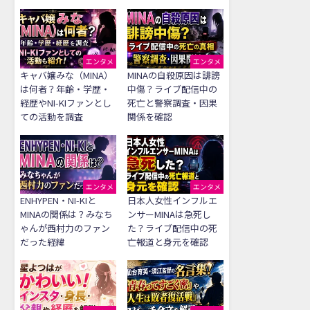
エンタメ
エンタメ
キャバ嬢みな（MINA）
MINAの自殺原因は誹謗
は何者？年齢・学歴・
中傷？ライブ配信中の
経歴やNI-KIファンとし
死亡と警察調査・因果
ての活動を調査
関係を確認
エンタメ
エンタメ
ENHYPEN・NI-KIと
日本人女性インフルエ
MINAの関係は？みなち
ンサーMINAは急死し
ゃんが西村力のファン
た？ライブ配信中の死
だった経緯
亡報道と身元を確認